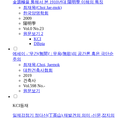
金源極을 통해서 본 1910년대 陽明學 이해의 특징
최재목
(
Choi
Jae-mok)
한국양명학회
2009
陽明學
Vol.0 No.23
원문보기
2
KCI
DBpia
에세이 - '무간(無間)' : 무욕(無欲)의 공간론 혹은 극단순
주의
최재목
,
Choi
, Jaemok
대한건축사협회
2019
건축사
Vol.598 No.-
원문보기
KCI등재
일제강점기 정다산(丁茶山) 재발견의 의미 -신문,잡지의