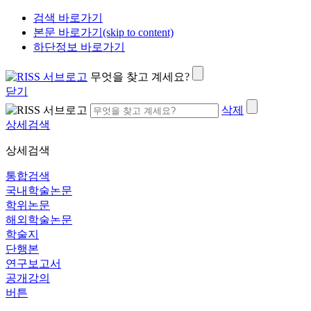
검색 바로가기
본문 바로가기(skip to content)
하단정보 바로가기
무엇을 찾고 계세요?
닫기
삭제
상세검색
상세검색
통합검색
국내학술논문
학위논문
해외학술논문
학술지
단행본
연구보고서
공개강의
버튼