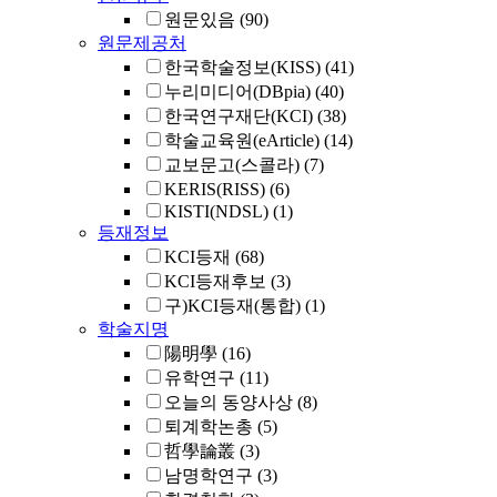
원문있음
(90)
원문제공처
한국학술정보(KISS)
(41)
누리미디어(DBpia)
(40)
한국연구재단(KCI)
(38)
학술교육원(eArticle)
(14)
교보문고(스콜라)
(7)
KERIS(RISS)
(6)
KISTI(NDSL)
(1)
등재정보
KCI등재
(68)
KCI등재후보
(3)
구)KCI등재(통합)
(1)
학술지명
陽明學
(16)
유학연구
(11)
오늘의 동양사상
(8)
퇴계학논총
(5)
哲學論叢
(3)
남명학연구
(3)