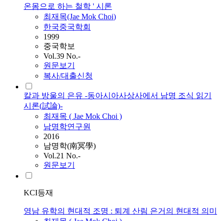
온몸으로 하는 철학 ' 시론
최재목
(Jae Mok
Choi
)
한국중국학회
1999
중국학보
Vol.39 No.-
원문보기
복사/대출신청
칼과 방울의 은유 -동아시아사상사에서 남명 조식 읽기
시론(試論)-
최재목
( Jae Mok
Choi
)
남명학연구원
2016
남명학(南冥學)
Vol.21 No.-
원문보기
KCI등재
영남 유학의 현대적 조명 : 퇴계 산림 은거의 현대적 의미