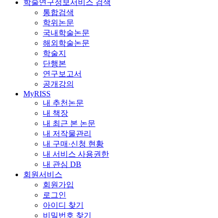
학술연구정보서비스 검색
통합검색
학위논문
국내학술논문
해외학술논문
학술지
단행본
연구보고서
공개강의
MyRISS
내 추천논문
내 책장
내 최근 본 논문
내 저작물관리
내 구매·신청 현황
내 서비스 사용권한
내 관심 DB
회원서비스
회원가입
로그인
아이디 찾기
비밀번호 찾기