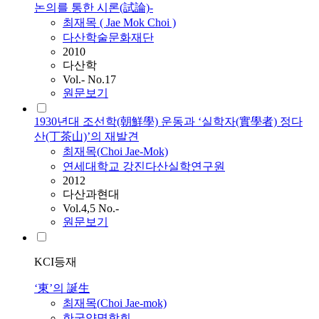
논의를 통한 시론(試論)-
최재목
( Jae Mok
Choi
)
다산학술문화재단
2010
다산학
Vol.- No.17
원문보기
1930년대 조선학(朝鮮學) 운동과 ‘실학자(實學者) 정다
산(丁茶山)’의 재발견
최재목
(
Choi
Jae-Mok)
연세대학교 강진다산실학연구원
2012
다산과현대
Vol.4,5 No.-
원문보기
KCI등재
‘東’의 誕生
최재목
(
Choi
Jae-mok)
한국양명학회