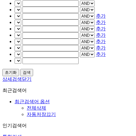
추가
추가
추가
추가
추가
추가
추가
상세검색닫기
최근검색어
최근검색어 옵션
전체삭제
자동저장끄기
인기검색어