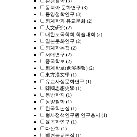
환경철학
(3)
동북아 문화연구
(3)
동양철학연구
(3)
퇴계학과 유교문화
(2)
人文硏究
(2)
대한토목학회 학술대회
(2)
일본문화연구
(2)
퇴계학논집
(2)
서애연구
(2)
중국학보
(2)
퇴계학보(退溪學報)
(2)
東方漢文學
(1)
유교사상문화연구
(1)
韓國思想史學
(1)
동방학지
(1)
동양철학
(1)
한국학논집
(1)
형사정책연구원 연구총서
(1)
율곡학연구
(1)
다산학
(1)
백련불교논집
(1)