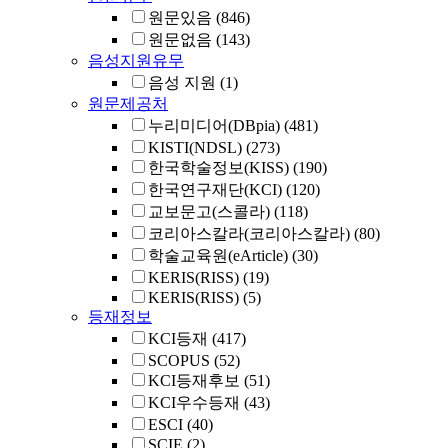
원문있음
(846)
원문없음
(143)
음성지원유무
음성 지원
(1)
원문제공처
누리미디어(DBpia)
(481)
KISTI(NDSL)
(273)
한국학술정보(KISS)
(190)
한국연구재단(KCI)
(120)
교보문고(스콜라)
(118)
코리아스칼라(코리아스칼라)
(80)
학술교육원(eArticle)
(30)
KERIS(RISS)
(19)
KERIS(RISS)
(5)
등재정보
KCI등재
(417)
SCOPUS
(52)
KCI등재후보
(51)
KCI우수등재
(43)
ESCI
(40)
SCIE
(2)