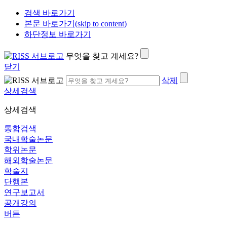
검색 바로가기
본문 바로가기(skip to content)
하단정보 바로가기
무엇을 찾고 계세요?
닫기
삭제
상세검색
상세검색
통합검색
국내학술논문
학위논문
해외학술논문
학술지
단행본
연구보고서
공개강의
버튼