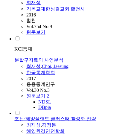
최재성
기독교대한성결교회 활천사
2016
활천
Vol.754 No.9
원문보기
KCI등재
분할구자료의 사영분석
최재성
,
Choi, Jaesung
한국통계학회
2017
응용통계연구
Vol.30 No.3
원문보기
2
NDSL
DBpia
조선·해양플랜트 클러스터 활성화 전략
최재성
,
김정돈
해양환경안전학회