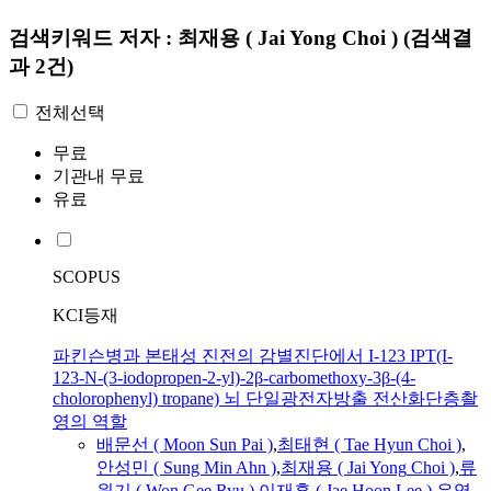
검색키워드
저자 : 최재용 ( Jai Yong Choi )
(검색결
과 2건)
전체선택
무료
기관내 무료
유료
SCOPUS
KCI등재
파킨슨병과 본태성 진전의 감별진단에서 I-123 IPT(I-
123-N-(3-iodopropen-2-yl)-2β-carbomethoxy-3β-(4-
cholorophenyl) tropane) 뇌 단일광전자방출 전산화단층촬
영의 역할
배문선 ( Moon Sun Pai )
,
최태현 ( Tae Hyun
Choi
)
,
안성민 ( Sung Min Ahn )
,
최재용
(
Jai
Yong
Choi
)
,
류
원기 ( Won Gee Ryu )
,
이재훈 ( Jae Hoon Lee )
,
유영