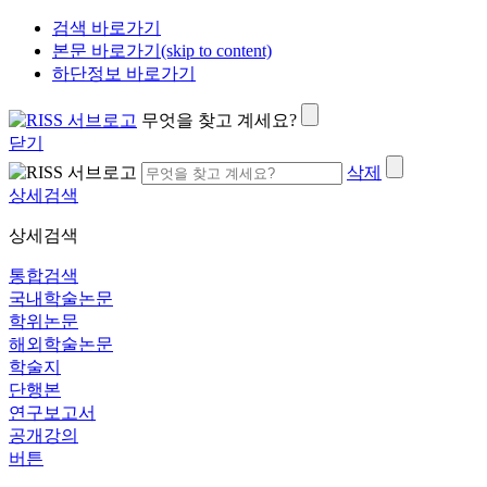
검색 바로가기
본문 바로가기(skip to content)
하단정보 바로가기
무엇을 찾고 계세요?
닫기
삭제
상세검색
상세검색
통합검색
국내학술논문
학위논문
해외학술논문
학술지
단행본
연구보고서
공개강의
버튼