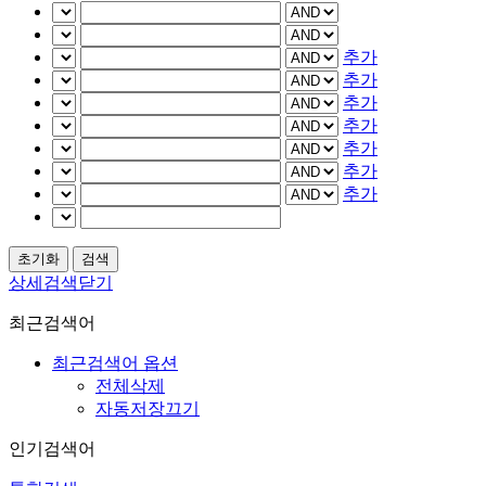
추가
추가
추가
추가
추가
추가
추가
상세검색닫기
최근검색어
최근검색어 옵션
전체삭제
자동저장끄기
인기검색어