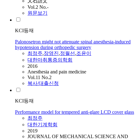
又石語文
Vol.2 No.-
원문보기
KCI등재
Palonosetron might not attenuate spinal anesthesia-induced
hypotension during orthopedic surgery
최정주
,
장영진
,
정월선
,
조윤이
대한마취통증의학회
2016
Anesthesia and pain medicine
Vol.11 No.2
복사/대출신청
KCI등재
Performance model for tempered anti-glare LCD cover glass
최정주
대한기계학회
2019
JOURNAL OF MECHANICAL SCIENCE AND