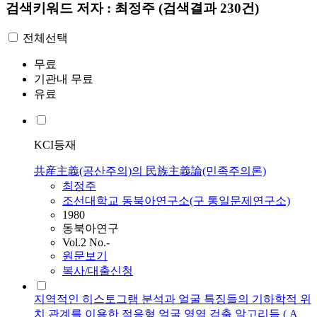
검색키워드
저자 : 최정주
(검색결과 230건)
전체선택
무료
기관내 무료
유료
KCI등재
共産主義(공산주의)의 民族主義論(민족주의론)
최정주
조선대학교 동북아연구소(구 통일문제연구소)
1980
동북아연구
Vol.2 No.-
원문보기
복사/대출신청
지역적인 히스토그램 분석과 얼굴 특징들의 기하학적 위
치 관계를 이용한 적응형 얼굴 영역 검출 알고리듬 ( A