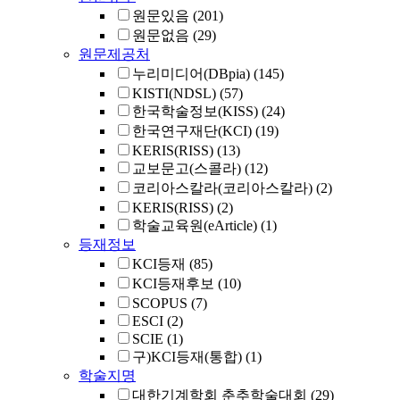
원문있음
(201)
원문없음
(29)
원문제공처
누리미디어(DBpia)
(145)
KISTI(NDSL)
(57)
한국학술정보(KISS)
(24)
한국연구재단(KCI)
(19)
KERIS(RISS)
(13)
교보문고(스콜라)
(12)
코리아스칼라(코리아스칼라)
(2)
KERIS(RISS)
(2)
학술교육원(eArticle)
(1)
등재정보
KCI등재
(85)
KCI등재후보
(10)
SCOPUS
(7)
ESCI
(2)
SCIE
(1)
구)KCI등재(통합)
(1)
학술지명
대한기계학회 춘추학술대회
(29)