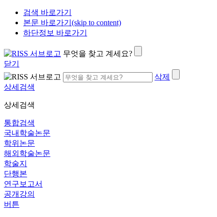
검색 바로가기
본문 바로가기(skip to content)
하단정보 바로가기
무엇을 찾고 계세요?
닫기
삭제
상세검색
상세검색
통합검색
국내학술논문
학위논문
해외학술논문
학술지
단행본
연구보고서
공개강의
버튼