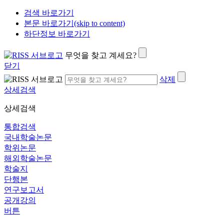
검색 바로가기
본문 바로가기(skip to content)
하단정보 바로가기
무엇을 찾고 계세요?
닫기
삭제
상세검색
상세검색
통합검색
국내학술논문
학위논문
해외학술논문
학술지
단행본
연구보고서
공개강의
버튼