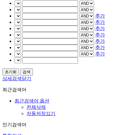
추가
추가
추가
추가
추가
추가
추가
상세검색닫기
최근검색어
최근검색어 옵션
전체삭제
자동저장끄기
인기검색어