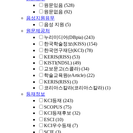
원문있음
(528)
원문없음
(92)
음성지원유무
음성 지원
(5)
원문제공처
누리미디어(DBpia)
(243)
한국학술정보(KISS)
(154)
한국연구재단(KCI)
(78)
KERIS(RISS)
(53)
KISTI(NDSL)
(49)
교보문고(스콜라)
(34)
학술교육원(eArticle)
(22)
KERIS(RISS)
(3)
코리아스칼라(코리아스칼라)
(1)
등재정보
KCI등재
(243)
SCOPUS
(75)
KCI등재후보
(32)
ESCI
(10)
KCI우수등재
(7)
SCIE
(3)