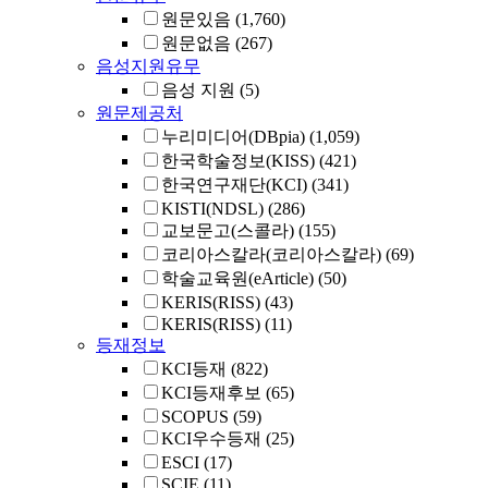
원문있음
(1,760)
원문없음
(267)
음성지원유무
음성 지원
(5)
원문제공처
누리미디어(DBpia)
(1,059)
한국학술정보(KISS)
(421)
한국연구재단(KCI)
(341)
KISTI(NDSL)
(286)
교보문고(스콜라)
(155)
코리아스칼라(코리아스칼라)
(69)
학술교육원(eArticle)
(50)
KERIS(RISS)
(43)
KERIS(RISS)
(11)
등재정보
KCI등재
(822)
KCI등재후보
(65)
SCOPUS
(59)
KCI우수등재
(25)
ESCI
(17)
SCIE
(11)