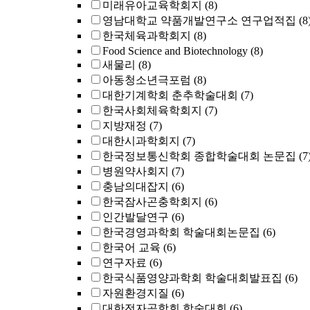
미래유아교육학회지
(8)
영남대학교 약품개발연구소 연구업적집
(8
한국체육과학회지
(8)
Food Science and Biotechnology
(8)
새물리
(8)
아동청소년극포럼
(8)
대한기계학회 춘추학술대회
(7)
한국사회체육학회지
(7)
지방재정
(7)
대한시과학회지
(7)
한국정보통신학회 종합학술대회 논문집
(7
병원약사회지
(7)
충남의대잡지
(6)
한국잠사곤충학회지
(6)
인간발달연구
(6)
한국경영과학회 학술대회논문집
(6)
한국어 교육
(6)
연구자료
(6)
한국식품영양과학회 학술대회발표집
(6)
자원환경지질
(6)
대한전자공학회 학술대회
(6)