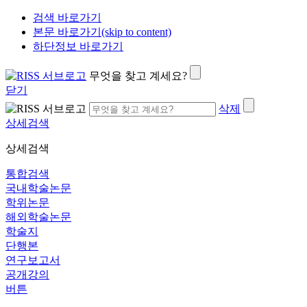
검색 바로가기
본문 바로가기(skip to content)
하단정보 바로가기
무엇을 찾고 계세요?
닫기
삭제
상세검색
상세검색
통합검색
국내학술논문
학위논문
해외학술논문
학술지
단행본
연구보고서
공개강의
버튼