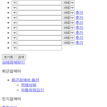
추가
추가
추가
추가
추가
추가
추가
상세검색닫기
최근검색어
최근검색어 옵션
전체삭제
자동저장끄기
인기검색어