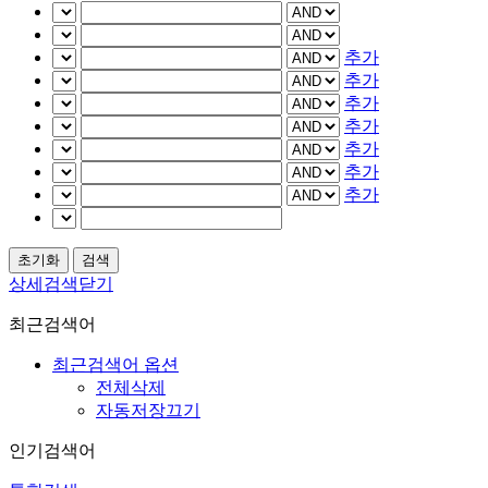
추가
추가
추가
추가
추가
추가
추가
상세검색닫기
최근검색어
최근검색어 옵션
전체삭제
자동저장끄기
인기검색어