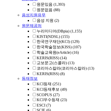
원문있음
(1,393)
원문없음
(88)
음성지원유무
음성 지원
(2)
원문제공처
누리미디어(DBpia)
(1,155)
KISTI(NDSL)
(155)
한국연구재단(KCI)
(129)
한국학술정보(KISS)
(107)
학술교육원(eArticle)
(16)
KERIS(RISS)
(14)
교보문고(스콜라)
(13)
코리아스칼라(코리아스칼라)
(13)
KERIS(RISS)
(8)
등재정보
KCI등재
(251)
KCI등재후보
(49)
SCOPUS
(27)
KCI우수등재
(23)
ESCI
(7)
SCIE
(6)