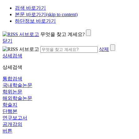
검색 바로가기
본문 바로가기(skip to content)
하단정보 바로가기
무엇을 찾고 계세요?
닫기
삭제
상세검색
상세검색
통합검색
국내학술논문
학위논문
해외학술논문
학술지
단행본
연구보고서
공개강의
버튼