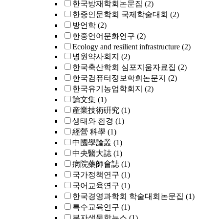
한국방재학회논문집
(2)
한중인문학회 국제학술대회
(2)
방언학
(2)
한중언어문화연구
(2)
Ecology and resilient infrastructure
(2)
병원약사회지
(2)
한국축산학회 심포지움자료집
(2)
한국컴퓨터정보학회논문지
(2)
한국유기농업학회지
(2)
論文集
(1)
産業技術硏究
(1)
생태와 환경
(1)
經營 科學
(1)
中國學論叢
(1)
中央醫大誌
(1)
病院藥師會誌
(1)
국가정책연구
(1)
국어교육연구
(1)
한국경영과학회 학술대회논문집
(1)
특수교육연구
(1)
분자생물학뉴스
(1)