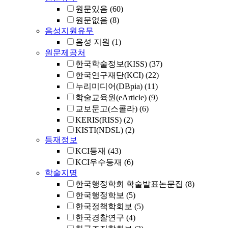
원문있음
(60)
원문없음
(8)
음성지원유무
음성 지원
(1)
원문제공처
한국학술정보(KISS)
(37)
한국연구재단(KCI)
(22)
누리미디어(DBpia)
(11)
학술교육원(eArticle)
(9)
교보문고(스콜라)
(6)
KERIS(RISS)
(2)
KISTI(NDSL)
(2)
등재정보
KCI등재
(43)
KCI우수등재
(6)
학술지명
한국행정학회 학술발표논문집
(8)
한국행정학보
(5)
한국정책학회보
(5)
한국경찰연구
(4)