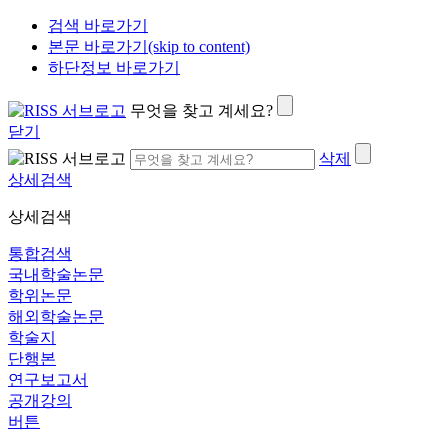
검색 바로가기
본문 바로가기(skip to content)
하단정보 바로가기
무엇을 찾고 계세요?
닫기
삭제
상세검색
상세검색
통합검색
국내학술논문
학위논문
해외학술논문
학술지
단행본
연구보고서
공개강의
버튼