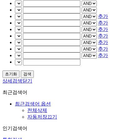
추가
추가
추가
추가
추가
추가
추가
상세검색닫기
최근검색어
최근검색어 옵션
전체삭제
자동저장끄기
인기검색어