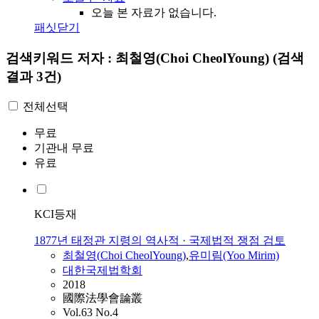
오늘 본 자료가 없습니다.
패싯닫기
검색키워드
저자 : 최철영(Choi CheolYoung)
(검색
결과 3건)
전체선택
무료
기관내 무료
유료
KCI등재
1877년 태정관 지령의 역사적 · 국제법적 쟁점 검토
최철영
(
Choi
CheolYoung
)
,
유미림(Yoo Mirim)
대한국제법학회
2018
國際法學會論叢
Vol.63 No.4