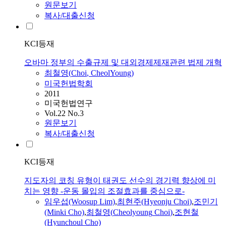
원문보기
복사/대출신청
KCI등재
오바마 정부의 수출규제 및 대외경제제재관련 법제 개혁
최철영
(
Choi
,
CheolYoung
)
미국헌법학회
2011
미국헌법연구
Vol.22 No.3
원문보기
복사/대출신청
KCI등재
지도자의 코칭 유형이 태권도 선수의 경기력 향상에 미
치는 영향 -운동 몰입의 조절효과를 중심으로-
임우섭(Woosup Lim)
,
최현주(Hyeonju
Choi
)
,
조민기
(Minki Cho)
,
최철영
(
Cheolyoung
Choi
)
,
조현철
(Hyunchoul Cho)