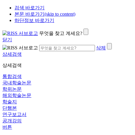
검색 바로가기
본문 바로가기(skip to content)
하단정보 바로가기
무엇을 찾고 계세요?
닫기
삭제
상세검색
상세검색
통합검색
국내학술논문
학위논문
해외학술논문
학술지
단행본
연구보고서
공개강의
버튼