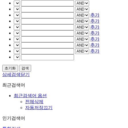
추가
추가
추가
추가
추가
추가
추가
상세검색닫기
최근검색어
최근검색어 옵션
전체삭제
자동저장끄기
인기검색어