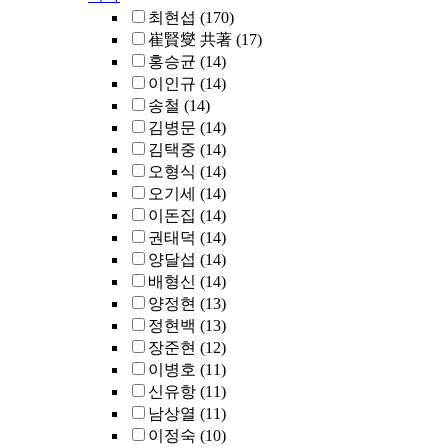
최현섭
(170)
崔賢燮 共著
(17)
홍승균
(14)
이인규
(14)
송철
(14)
김병문
(14)
김택중
(14)
오형식
(14)
오기세
(14)
이돈집
(14)
권태덕
(14)
양달섭
(14)
배형신
(14)
양정현
(13)
정현백
(13)
장준현
(12)
이병호
(11)
신유항
(11)
남상열
(11)
이정숙
(10)