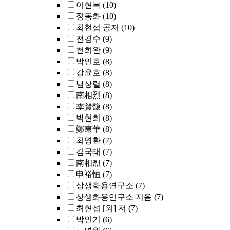
이현복
(10)
정동화
(10)
최현섭 공저
(10)
전경수
(9)
천희완
(9)
박인호
(8)
강윤호
(8)
남상렬
(8)
南相烈
(8)
李賢馥
(8)
박현희
(8)
鄭東華
(8)
최영환
(7)
김국태
(7)
南相烈
(7)
申裕恒
(7)
상생화용연구소
(7)
상생화용연구소 지음
(7)
최현섭 [외] 저
(7)
박인기
(6)