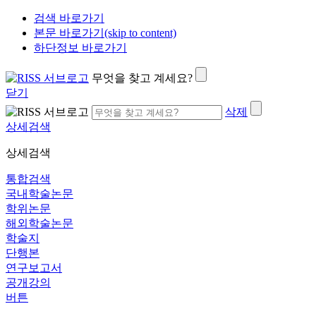
검색 바로가기
본문 바로가기(skip to content)
하단정보 바로가기
무엇을 찾고 계세요?
닫기
삭제
상세검색
상세검색
통합검색
국내학술논문
학위논문
해외학술논문
학술지
단행본
연구보고서
공개강의
버튼