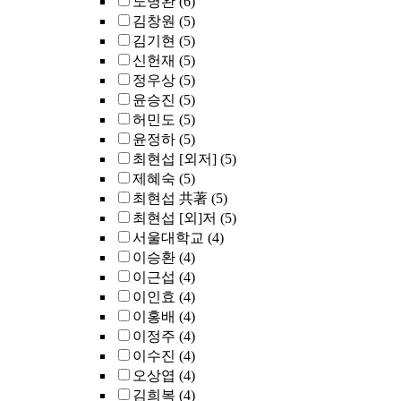
노명완
(6)
김창원
(5)
김기현
(5)
신헌재
(5)
정우상
(5)
윤승진
(5)
허민도
(5)
윤정하
(5)
최현섭 [외저]
(5)
제혜숙
(5)
최현섭 共著
(5)
최현섭 [외]저
(5)
서울대학교
(4)
이승환
(4)
이근섭
(4)
이인효
(4)
이홍배
(4)
이정주
(4)
이수진
(4)
오상엽
(4)
김희복
(4)