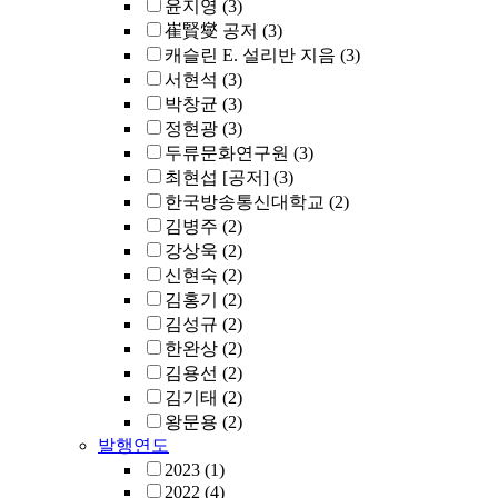
윤지영
(3)
崔賢燮 공저
(3)
캐슬린 E. 설리반 지음
(3)
서현석
(3)
박창균
(3)
정현광
(3)
두류문화연구원
(3)
최현섭 [공저]
(3)
한국방송통신대학교
(2)
김병주
(2)
강상욱
(2)
신현숙
(2)
김홍기
(2)
김성규
(2)
한완상
(2)
김용선
(2)
김기태
(2)
왕문용
(2)
발행연도
2023
(1)
2022
(4)