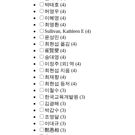
박태호
(4)
허영우
(4)
이혜영
(4)
최명환
(4)
Sullivan, Kathleen E
(4)
윤성민
(4)
최현섭 옮김
(4)
崔賢燮
(4)
송대영
(4)
이정주 [외] 역
(4)
최현섭 지음
(4)
최재향
(4)
최현섭 등저
(4)
이철수
(3)
한국교육개발원
(3)
김광해
(3)
박갑수
(3)
조영달
(3)
이대규
(3)
鄭愚相
(3)