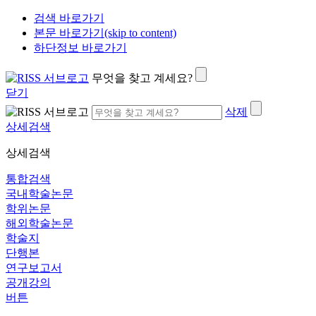
검색 바로가기
본문 바로가기(skip to content)
하단정보 바로가기
무엇을 찾고 계세요?
닫기
삭제
상세검색
상세검색
통합검색
국내학술논문
학위논문
해외학술논문
학술지
단행본
연구보고서
공개강의
버튼