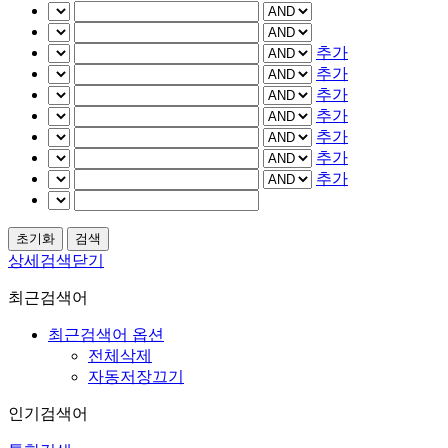
추가
추가
추가
추가
추가
추가
추가
상세검색닫기
최근검색어
최근검색어 옵션
전체삭제
자동저장끄기
인기검색어