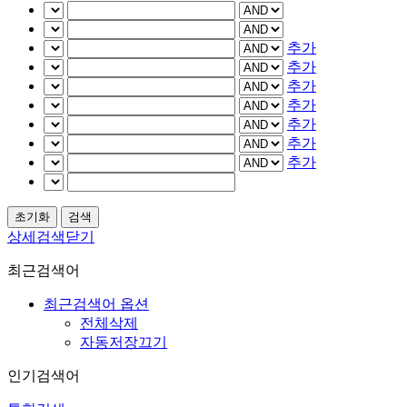
추가
추가
추가
추가
추가
추가
추가
상세검색닫기
최근검색어
최근검색어 옵션
전체삭제
자동저장끄기
인기검색어