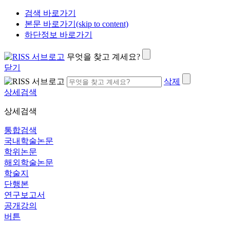
검색 바로가기
본문 바로가기(skip to content)
하단정보 바로가기
무엇을 찾고 계세요?
닫기
삭제
상세검색
상세검색
통합검색
국내학술논문
학위논문
해외학술논문
학술지
단행본
연구보고서
공개강의
버튼