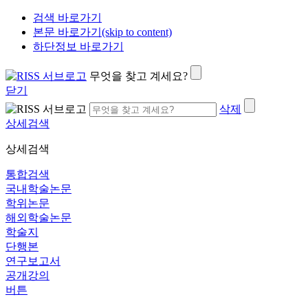
검색 바로가기
본문 바로가기(skip to content)
하단정보 바로가기
무엇을 찾고 계세요?
닫기
삭제
상세검색
상세검색
통합검색
국내학술논문
학위논문
해외학술논문
학술지
단행본
연구보고서
공개강의
버튼