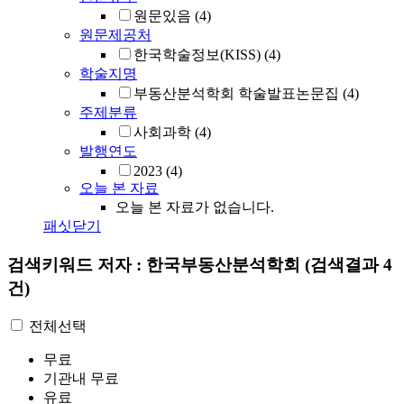
원문있음
(4)
원문제공처
한국학술정보(KISS)
(4)
학술지명
부동산분석학회 학술발표논문집
(4)
주제분류
사회과학
(4)
발행연도
2023
(4)
오늘 본 자료
오늘 본 자료가 없습니다.
패싯닫기
검색키워드
저자 : 한국부동산분석학회
(검색결과 4
건)
전체선택
무료
기관내 무료
유료