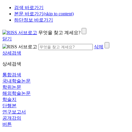
검색 바로가기
본문 바로가기(skip to content)
하단정보 바로가기
무엇을 찾고 계세요?
닫기
삭제
상세검색
상세검색
통합검색
국내학술논문
학위논문
해외학술논문
학술지
단행본
연구보고서
공개강의
버튼