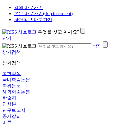
검색 바로가기
본문 바로가기(skip to content)
하단정보 바로가기
무엇을 찾고 계세요?
닫기
삭제
상세검색
상세검색
통합검색
국내학술논문
학위논문
해외학술논문
학술지
단행본
연구보고서
공개강의
버튼