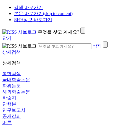
검색 바로가기
본문 바로가기(skip to content)
하단정보 바로가기
무엇을 찾고 계세요?
닫기
삭제
상세검색
상세검색
통합검색
국내학술논문
학위논문
해외학술논문
학술지
단행본
연구보고서
공개강의
버튼