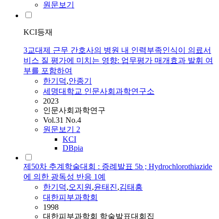
원문보기
KCI등재
3교대제 근무 간호사의 병원 내 인력부족인식이 의료서
비스 질 평가에 미치는 영향: 업무평가 매개효과 발휘 여
부를 포함하여
한기덕
,
안종기
세명대학교 인문사회과학연구소
2023
인문사회과학연구
Vol.31 No.4
원문보기
2
KCI
DBpia
제50차 추계학술대회 : 증례발표 5b ; Hydrochlorothiazide
에 의한 광독성 반응 1예
한기덕
,
오지원
,
윤태진
,
김태흥
대한피부과학회
1998
대한피부과학회 학술발표대회집