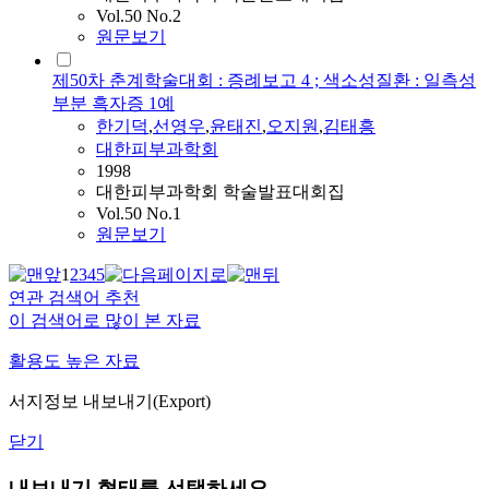
Vol.50 No.2
원문보기
제50차 춘계학술대회 : 증례보고 4 ; 색소성질환 : 일측성
부분 흑자증 1예
한기덕
,
선영우
,
윤태진
,
오지원
,
김태흥
대한피부과학회
1998
대한피부과학회 학술발표대회집
Vol.50 No.1
원문보기
1
2
3
4
5
연관 검색어 추천
이 검색어로 많이 본 자료
활용도 높은 자료
서지정보 내보내기(Export)
닫기
내보내기 형태를 선택하세요