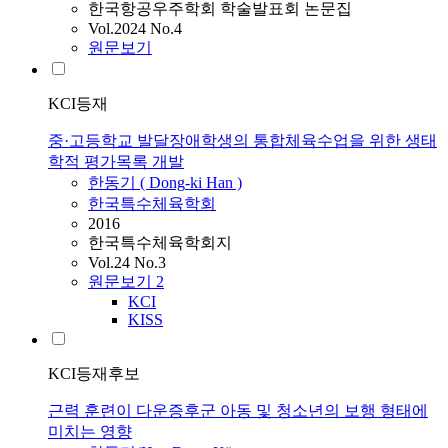
한국항공우주학회 학술발표회 논문집
Vol.2024 No.4
원문보기
KCI등재
중·고등학교 발달장애학생의 통합체육수업을 위한 생태
학적 평가목록 개발
한동기
(
Dong
-
ki
Han
)
한국특수체육학회
2016
한국특수체육학회지
Vol.24 No.3
원문보기
2
KCI
KISS
KCI등재후보
근력 훈련이 다운증후군 아동 및 청소년의 보행 형태에
미치는 영향