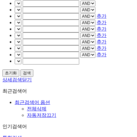
추가
추가
추가
추가
추가
추가
추가
상세검색닫기
최근검색어
최근검색어 옵션
전체삭제
자동저장끄기
인기검색어