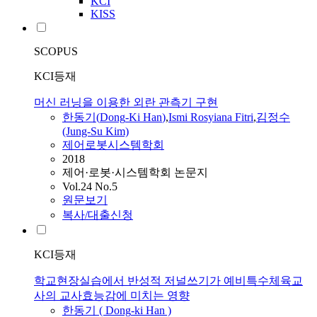
KCI
KISS
SCOPUS
KCI등재
머신 러닝을 이용한 외란 관측기 구현
한동기
(
Dong
-
Ki
Han
)
,
Ismi Rosyiana Fitri
,
김정수
(Jung-Su Kim)
제어로봇시스템학회
2018
제어·로봇·시스템학회 논문지
Vol.24 No.5
원문보기
복사/대출신청
KCI등재
학교현장실습에서 반성적 저널쓰기가 예비특수체육교
사의 교사효능감에 미치는 영향
한동기
(
Dong
-
ki
Han
)