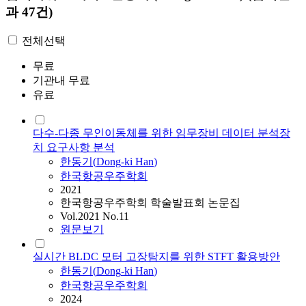
과 47건)
전체선택
무료
기관내 무료
유료
다수-다종 무인이동체를 위한 임무장비 데이터 분석장
치 요구사항 분석
한동기
(
Dong
-
ki
Han
)
한국항공우주학회
2021
한국항공우주학회 학술발표회 논문집
Vol.2021 No.11
원문보기
실시간 BLDC 모터 고장탐지를 위한 STFT 활용방안
한동기
(
Dong
-
ki
Han
)
한국항공우주학회
2024