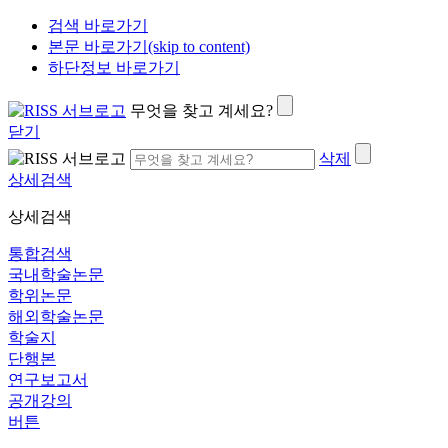
검색 바로가기
본문 바로가기(skip to content)
하단정보 바로가기
무엇을 찾고 계세요?
닫기
삭제
상세검색
상세검색
통합검색
국내학술논문
학위논문
해외학술논문
학술지
단행본
연구보고서
공개강의
버튼