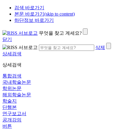
검색 바로가기
본문 바로가기(skip to content)
하단정보 바로가기
무엇을 찾고 계세요?
닫기
삭제
상세검색
상세검색
통합검색
국내학술논문
학위논문
해외학술논문
학술지
단행본
연구보고서
공개강의
버튼