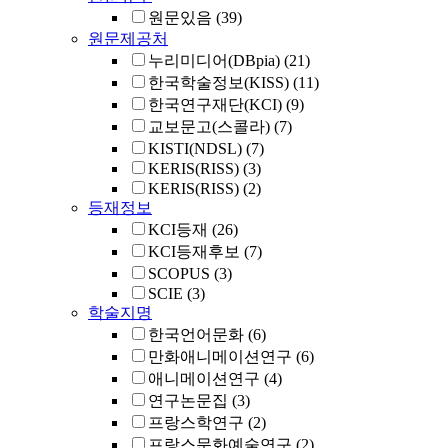
원문있음
(39)
원문제공처
누리미디어(DBpia)
(21)
한국학술정보(KISS)
(11)
한국연구재단(KCI)
(9)
교보문고(스콜라)
(7)
KISTI(NDSL)
(7)
KERIS(RISS)
(3)
KERIS(RISS)
(2)
등재정보
KCI등재
(26)
KCI등재후보
(7)
SCOPUS
(3)
SCIE
(3)
학술지명
한국언어문화
(6)
만화애니메이션연구
(6)
애니메이션연구
(4)
연구논문집
(3)
프랑스학연구
(2)
프랑스문화예술연구
(2)