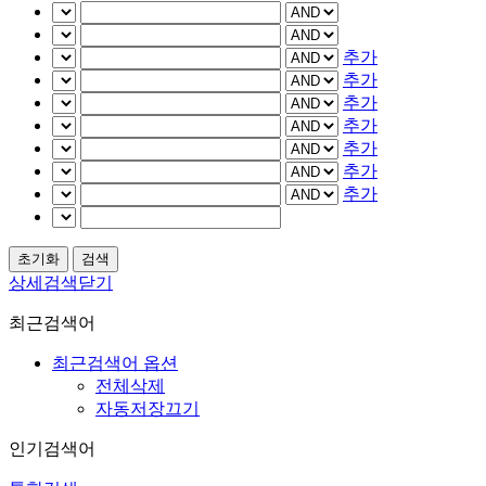
추가
추가
추가
추가
추가
추가
추가
상세검색닫기
최근검색어
최근검색어 옵션
전체삭제
자동저장끄기
인기검색어