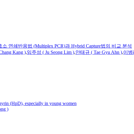
법 (Multiplex PCR)과 Hybrid Capture법의 비교 분석
hang Kang )
,
임주성 ( Ju Seong Lim )
,
안태규 ( Tae Gyu Ahn )
,
이병래 
hyrin (HpD), especially in young women
ng )