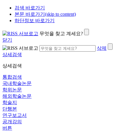
검색 바로가기
본문 바로가기(skip to content)
하단정보 바로가기
무엇을 찾고 계세요?
닫기
삭제
상세검색
상세검색
통합검색
국내학술논문
학위논문
해외학술논문
학술지
단행본
연구보고서
공개강의
버튼