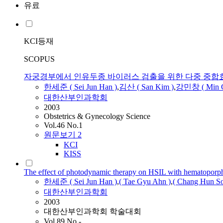
유료
KCI등재
SCOPUS
자궁경부에서 인유두종 바이러스 검출을 위한 다중 중합효소 연쇄반응
한세준
(
Sei
Jun
Han
)
,
김산 ( San Kim )
,
강민창 ( Min C
대한산부인과학회
2003
Obstetrics & Gynecology Science
Vol.46 No.1
원문보기
2
KCI
KISS
The effect of photodynamic therapy on HSIL with hematoporp
한세준
(
Sei
Jun
Han
)
,
( Tae Gyu Ahn )
,
( Chang Hun So
대한산부인과학회
2003
대한산부인과학회 학술대회
Vol.89 No.-