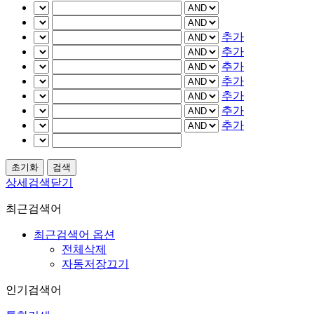
추가
추가
추가
추가
추가
추가
추가
상세검색닫기
최근검색어
최근검색어 옵션
전체삭제
자동저장끄기
인기검색어