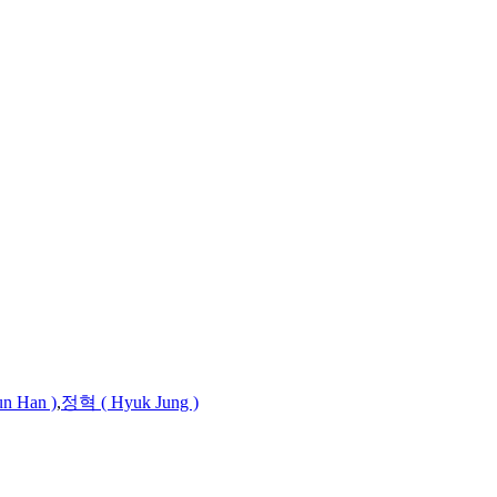
un
Han
)
,
정혁 ( Hyuk Jung )