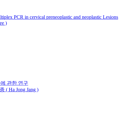
iplex PCR in cervical preneoplastic and neoplastic Lesions
ee )
변화에 관한 연구
( Ha Jong Jang )