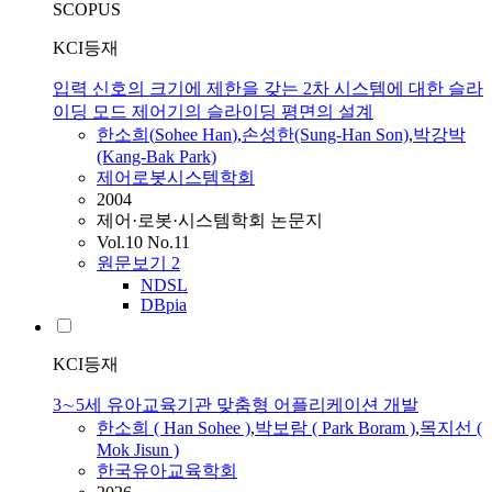
SCOPUS
KCI등재
입력 신호의 크기에 제한을 갖는 2차 시스템에 대한 슬라
이딩 모드 제어기의 슬라이딩 평면의 설계
한소희
(
Sohee
Han
)
,
손성한(Sung-
Han
Son)
,
박강박
(Kang-Bak Park)
제어로봇시스템학회
2004
제어·로봇·시스템학회 논문지
Vol.10 No.11
원문보기
2
NDSL
DBpia
KCI등재
3∼5세 유아교육기관 맞춤형 어플리케이션 개발
한소희
(
Han
Sohee
)
,
박보람 ( Park Boram )
,
목지선 (
Mok Jisun )
한국유아교육학회