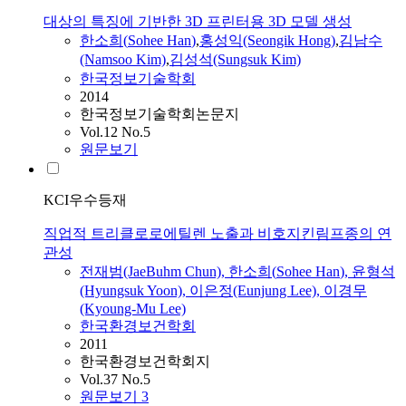
대상의 특징에 기반한 3D 프린터용 3D 모델 생성
한소희
(
Sohee
Han
)
,
홍성익(Seongik Hong)
,
김남수
(Namsoo Kim)
,
김성석(Sungsuk Kim)
한국정보기술학회
2014
한국정보기술학회논문지
Vol.12 No.5
원문보기
KCI우수등재
직업적 트리클로로에틸렌 노출과 비호지킨림프종의 연
관성
전재범(JaeBuhm Chun),
한소희
(
Sohee
Han
), 윤형석
(Hyungsuk Yoon), 이은정(Eunjung Lee), 이경무
(Kyoung-Mu Lee)
한국환경보건학회
2011
한국환경보건학회지
Vol.37 No.5
원문보기
3