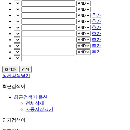
추가
추가
추가
추가
추가
추가
추가
상세검색닫기
최근검색어
최근검색어 옵션
전체삭제
자동저장끄기
인기검색어