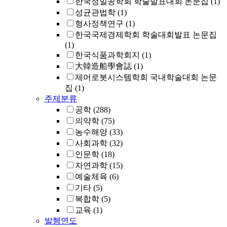
한국정밀공학회 학술발표대회 논문집
(1)
성균관법학
(1)
형사정책연구
(1)
한국국제경제학회 학술대회발표 논문집
(1)
한국식품과학회지
(1)
大韓造船學會誌
(1)
제어로봇시스템학회 국내학술대회 논문
집
(1)
주제분류
공학
(288)
의약학
(75)
농수해양
(33)
사회과학
(32)
인문학
(18)
자연과학
(15)
예술체육
(6)
기타
(5)
복합학
(5)
교육
(1)
발행연도