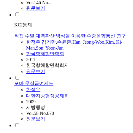
Vol.146 No.-
원문보기
KCI등재
직접 수열 대역확산 방식을 이용한 수중음향통신 연구
한정우
,
김기만
,
손윤준
,
Han, Jeong-Woo
,
Kim, Ki-
Man
,
Son, Yoon-Jun
한국항해항만학회
2011
한국항해항만학회지
원문보기
포바 무상급여제도
한정우
대한지방행정공제회
2009
지방행정
Vol.58 No.670
원문보기