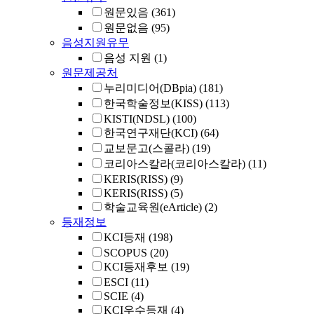
원문있음
(361)
원문없음
(95)
음성지원유무
음성 지원
(1)
원문제공처
누리미디어(DBpia)
(181)
한국학술정보(KISS)
(113)
KISTI(NDSL)
(100)
한국연구재단(KCI)
(64)
교보문고(스콜라)
(19)
코리아스칼라(코리아스칼라)
(11)
KERIS(RISS)
(9)
KERIS(RISS)
(5)
학술교육원(eArticle)
(2)
등재정보
KCI등재
(198)
SCOPUS
(20)
KCI등재후보
(19)
ESCI
(11)
SCIE
(4)
KCI우수등재
(4)