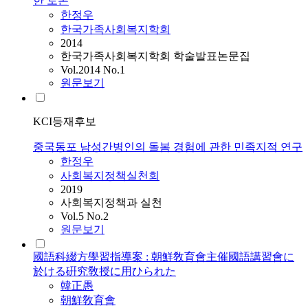
한 토론
한정우
한국가족사회복지학회
2014
한국가족사회복지학회 학술발표논문집
Vol.2014 No.1
원문보기
KCI등재후보
중국동포 남성간병인의 돌봄 경험에 관한 민족지적 연구
한정우
사회복지정책실천회
2019
사회복지정책과 실천
Vol.5 No.2
원문보기
國語科綴方學習指導案 : 朝鮮敎育會主催國語講習會に
於ける硏究敎授に用ひられた
韓正愚
朝鮮敎育會