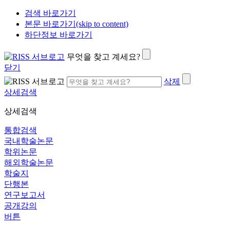
검색 바로가기
본문 바로가기(skip to content)
하단정보 바로가기
무엇을 찾고 계세요?
닫기
삭제
상세검색
상세검색
통합검색
국내학술논문
학위논문
해외학술논문
학술지
단행본
연구보고서
공개강의
버튼