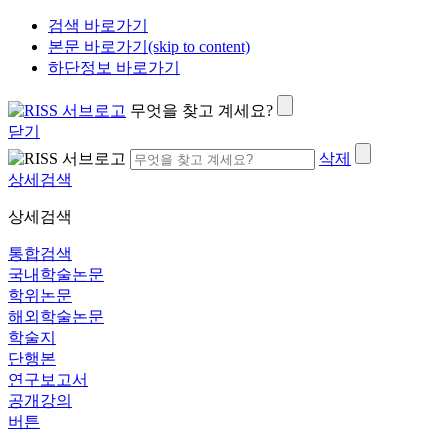
검색 바로가기
본문 바로가기(skip to content)
하단정보 바로가기
무엇을 찾고 계세요?
닫기
삭제
상세검색
상세검색
통합검색
국내학술논문
학위논문
해외학술논문
학술지
단행본
연구보고서
공개강의
버튼