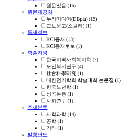
원문있음
(16)
원문제공처
누리미디어(DBpia)
(15)
교보문고(스콜라)
(1)
등재정보
KCI등재
(13)
KCI등재후보
(1)
학술지명
한국지역사회복지학
(7)
노인복지연구
(4)
社會科學硏究
(1)
대한전기학회 학술대회 논문집
(1)
한국노년학
(1)
성곡논총
(1)
사회연구
(1)
주제분류
사회과학
(14)
공학
(1)
기타
(1)
발행연도