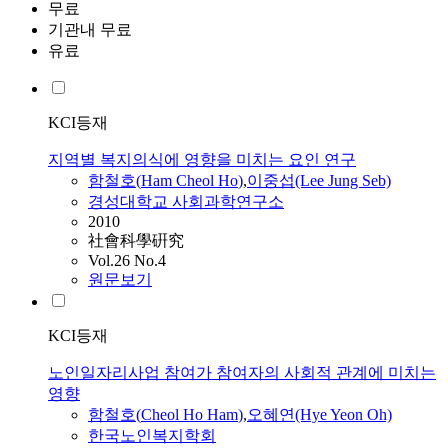
무료
기관내 무료
유료
KCI등재
지역별 복지의식에 영향을 미치는 요인 연구
함철호
(
Ham
Cheol
Ho
)
,
이중섭(Lee Jung Seb)
경성대학교 사회과학연구소
2010
社會科學硏究
Vol.26 No.4
원문보기
KCI등재
노인일자리사업 참여가 참여자의 사회적 관계에 미치는
영향
함철호
(
Cheol
Ho
Ham
)
,
오혜연(Hye Yeon Oh)
한국노인복지학회