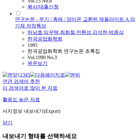
Vol.15 No.6
복사/대출신청
연구논문 - 무기 / 촉매 : 양이온 교환된 제올라이트 A 의
기체 저장특성
허남호
,
임우택
,
최희철
,
전환섭
,
김석한
,
박종삼
한국공업화학회
1995
한국공업화학회 연구논문 초록집
Vol.1990 No.3
원문보기
1
2
3
4
5
연관 검색어 추천
이 검색어로 많이 본 자료
활용도 높은 자료
서지정보 내보내기(Export)
닫기
내보내기 형태를 선택하세요