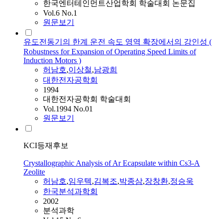
한국엔터테인먼트산업학회 학술대회 논문집
Vol.6 No.1
원문보기
유도전동기의 한계 운전 속도 영역 확장에서의 강인성 (
Robustness for Expansion of Operating Speed Limits of
Induction Motors )
허남호
,
이상철
,
남광희
대한전자공학회
1994
대한전자공학회 학술대회
Vol.1994 No.01
원문보기
KCI등재후보
Crystallographic Analysis of Ar Ecapsulate within Cs3-A
Zeolite
허남호
,
임우텍
,
김복조
,
박종삼
,
장창환
,
정승욱
한국분석과학회
2002
분석과학