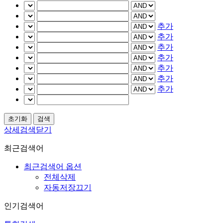
추가
추가
추가
추가
추가
추가
추가
상세검색닫기
최근검색어
최근검색어 옵션
전체삭제
자동저장끄기
인기검색어