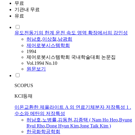
무료
기관내 무료
유료
유도전동기의 한계 운전 속도 영역 확장에서의 강인성
허남호
,
이상철
,
남광희
제어로봇시스템학회
1994
제어로봇시스템학회 국내학술대회 논문집
Vol.1994 No.10
원문보기
SCOPUS
KCI등재
이온교환한 제올라이트 A 의 연료기체분자 저장특성 1 .
수소와 메탄의 저장특성
허남호
,
노병률
,
김동현
,
김종택 ( Nam Ho Heo
,
Byung
Ryul Rho
,
Dong Hyun Kim
,
Jong Taik Kim )
한국화학공학회