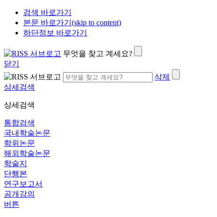
검색 바로가기
본문 바로가기(skip to content)
하단정보 바로가기
무엇을 찾고 계세요?
닫기
삭제
상세검색
상세검색
통합검색
국내학술논문
학위논문
해외학술논문
학술지
단행본
연구보고서
공개강의
버튼