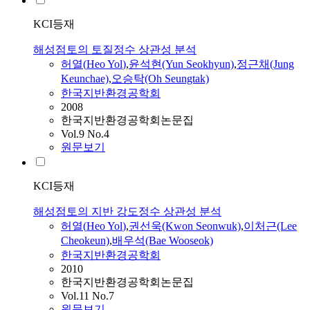
KCI등재
해성점토의 토질정수 상관성 분석
허열
(
Heo
Yol
)
,
윤석현(Yun Seokhyun)
,
정근채(Jung
Keunchae)
,
오승탁(Oh Seungtak)
한국지반환경공학회
2008
한국지반환경공학회논문집
Vol.9 No.4
원문보기
KCI등재
해성점토의 지반 강도정수 상관성 분석
허열
(
Heo
Yol
)
,
권선욱(Kwon Seonwuk)
,
이처근(Lee
Cheokeun)
,
배우석(Bae Wooseok)
한국지반환경공학회
2010
한국지반환경공학회논문집
Vol.11 No.7
원문보기