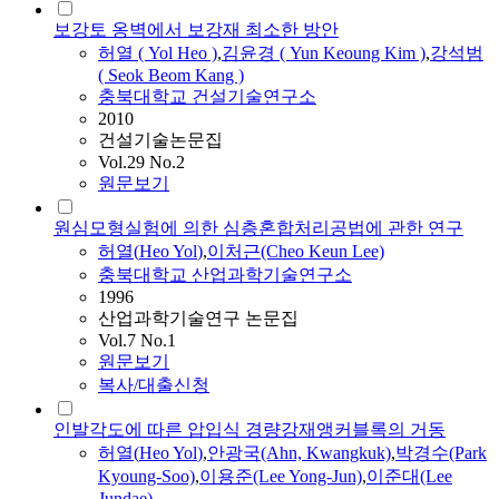
보강토 옹벽에서 보강재 최소한 방안
허열
(
Yol
Heo
)
,
김윤경 ( Yun Keoung Kim )
,
강석범
( Seok Beom Kang )
충북대학교 건설기술연구소
2010
건설기술논문집
Vol.29 No.2
원문보기
원심모형실험에 의한 심층혼합처리공법에 관한 연구
허열
(
Heo
Yol
)
,
이처근(Cheo Keun Lee)
충북대학교 산업과학기술연구소
1996
산업과학기술연구 논문집
Vol.7 No.1
원문보기
복사/대출신청
인발각도에 따른 압입식 경량강재앵커블록의 거동
허열
(
Heo
Yol
)
,
안광국(Ahn, Kwangkuk)
,
박경수(Park
Kyoung-Soo)
,
이용준(Lee Yong-Jun)
,
이준대(Lee
Jundae)