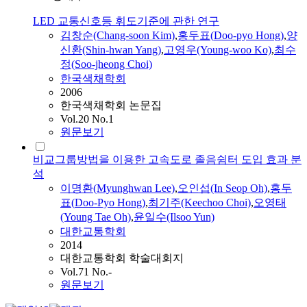
LED 교통신호등 휘도기준에 관한 연구
김창순(Chang-soon Kim)
,
홍두표
(
Doo-pyo
Hong
)
,
양
신환(Shin-hwan Yang)
,
고영우(Young-woo Ko)
,
최수
정(Soo-jheong Choi)
한국색채학회
2006
한국색채학회 논문집
Vol.20 No.1
원문보기
비교그룹방법을 이용한 고속도로 졸음쉼터 도입 효과 분
석
이명환(Myunghwan Lee)
,
오인섭(In Seop Oh)
,
홍두
표
(
Doo-Pyo
Hong
)
,
최기주(Keechoo Choi)
,
오영태
(Young Tae Oh)
,
윤일수(Ilsoo Yun)
대한교통학회
2014
대한교통학회 학술대회지
Vol.71 No.-
원문보기