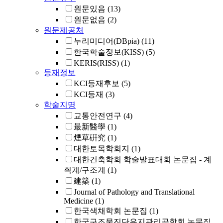
원문있음
(13)
원문없음
(2)
원문제공처
누리미디어(DBpia)
(11)
한국학술정보(KISS)
(5)
KERIS(RISS)
(1)
등재정보
KCI등재후보
(5)
KCI등재
(3)
학술지명
교통안전연구
(4)
最新醫學
(1)
煙草硏究
(1)
대한토목학회지
(1)
대한건축학회 학술발표대회 논문집 - 계
획계/구조계
(1)
建築
(1)
Journal of Pathology and Translational
Medicine
(1)
한국색채학회 논문집
(1)
한국구조물진단유지관리공학회 논문집