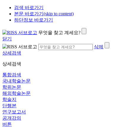
검색 바로가기
본문 바로가기(skip to content)
하단정보 바로가기
무엇을 찾고 계세요?
닫기
삭제
상세검색
상세검색
통합검색
국내학술논문
학위논문
해외학술논문
학술지
단행본
연구보고서
공개강의
버튼