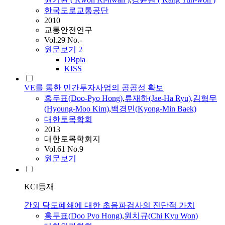
한국도로교통공단
2010
교통안전연구
Vol.29 No.-
원문보기
2
DBpia
KISS
VE를 통한 민간투자사업의 공공성 확보
홍두표
(
Doo-Pyo
Hong
)
,
류재하(Jae-Ha Ryu)
,
김형무
(Hyoung-Moo Kim)
,
백경민(Kyong-Min Baek)
대한토목학회
2013
대한토목학회지
Vol.61 No.9
원문보기
KCI등재
간외 담도폐쇄에 대한 초음파검사의 진단적 가치
홍두표
(
Doo
Pyo
Hong
)
,
원치규(Chi Kyu Won)