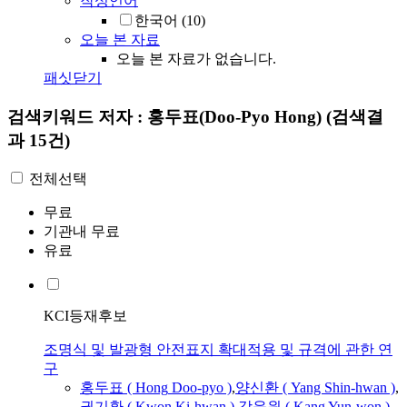
작성언어
한국어
(10)
오늘 본 자료
오늘 본 자료가 없습니다.
패싯닫기
검색키워드
저자 : 홍두표(Doo-Pyo Hong)
(검색결
과 15건)
전체선택
무료
기관내 무료
유료
KCI등재후보
조명식 및 발광형 안전표지 확대적용 및 규격에 관한 연
구
홍두표
(
Hong
Doo-pyo
)
,
양신환 ( Yang Shin-hwan )
,
권기환 ( Kwon Ki-hwan )
,
강윤원 ( Kang Yun-won )