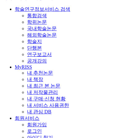
학술연구정보서비스 검색
통합검색
학위논문
국내학술논문
해외학술논문
학술지
단행본
연구보고서
공개강의
MyRISS
내 추천논문
내 책장
내 최근 본 논문
내 저작물관리
내 구매·신청 현황
내 서비스 사용권한
내 관심 DB
회원서비스
회원가입
로그인
아이디 찾기