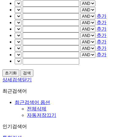
추가
추가
추가
추가
추가
추가
추가
상세검색닫기
최근검색어
최근검색어 옵션
전체삭제
자동저장끄기
인기검색어