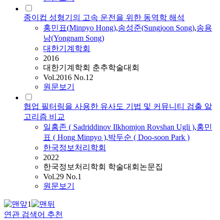
종이컵 성형기의 고속 운전을 위한 동역학 해석
홍민표
(
Minpyo
Hong
)
,
송성준(Sungjoon Song)
,
송용
남(Yongnam Song)
대한기계학회
2016
대한기계학회 춘추학술대회
Vol.2016 No.12
원문보기
협업 필터링을 사용한 유사도 기법 및 커뮤니티 검출 알
고리즘 비교
일홈존 ( Sadriddinov Ilkhomjon Rovshan Ugli )
,
홍민
표
(
Hong
Minpyo
)
,
박두순 ( Doo-soon Park )
한국정보처리학회
2022
한국정보처리학회 학술대회논문집
Vol.29 No.1
원문보기
1
연관 검색어 추천