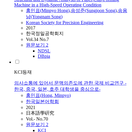
Machine in a High-Speed Operating Condition
홍민표
(
Minpyo
Hong
)
,
송성준(Sungjoon Song)
,
송용
남(Yongnam Song)
Korean Society for Precision Engineering
2017
한국정밀공학회지
Vol.34 No.7
원문보기
2
NDSL
DBpia
KCI등재
의사소통에 있어서 문맥의존도에 관한 국제 비교연구 -
한국, 중국, 일본, 호주 대학생을 중심으로-
홍민표
(
Hong
,
Minpyo
)
한국일본어학회
2021
日本語學硏究
Vol.- No.70
원문보기
2
KCI