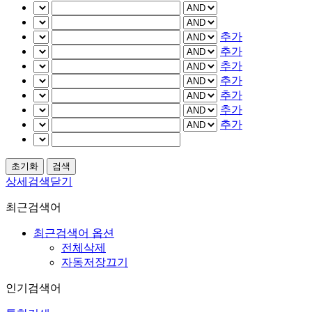
추가
추가
추가
추가
추가
추가
추가
상세검색닫기
최근검색어
최근검색어 옵션
전체삭제
자동저장끄기
인기검색어