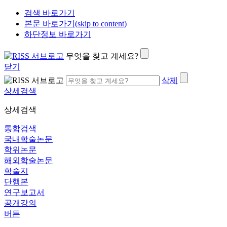
검색 바로가기
본문 바로가기(skip to content)
하단정보 바로가기
무엇을 찾고 계세요?
닫기
삭제
상세검색
상세검색
통합검색
국내학술논문
학위논문
해외학술논문
학술지
단행본
연구보고서
공개강의
버튼