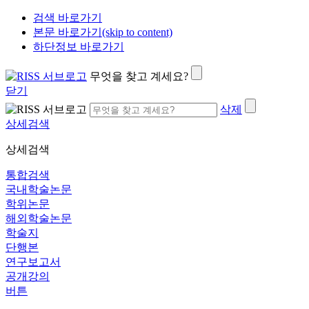
검색 바로가기
본문 바로가기(skip to content)
하단정보 바로가기
무엇을 찾고 계세요?
닫기
삭제
상세검색
상세검색
통합검색
국내학술논문
학위논문
해외학술논문
학술지
단행본
연구보고서
공개강의
버튼