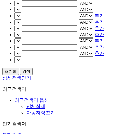
추가
추가
추가
추가
추가
추가
추가
상세검색닫기
최근검색어
최근검색어 옵션
전체삭제
자동저장끄기
인기검색어