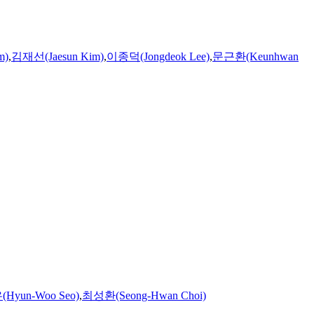
m)
,
김재선(Jaesun Kim)
,
이종덕(Jongdeok Lee)
,
문근환(Keunhwan
Hyun-Woo Seo)
,
최성환(Seong-Hwan Choi)