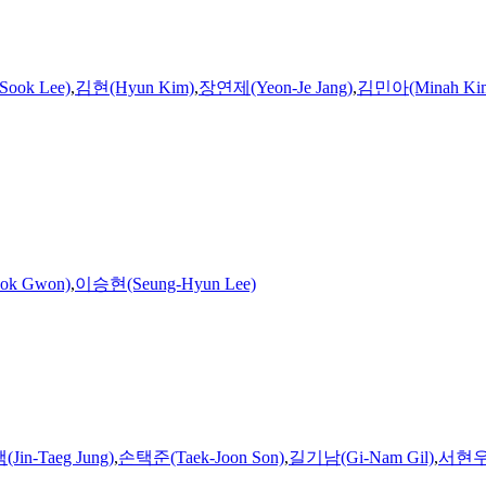
ook Lee)
,
김현(Hyun Kim)
,
장연제(Yeon-Je Jang)
,
김민아(Minah Ki
k Gwon)
,
이승현(Seung-Hyun Lee)
in-Taeg Jung)
,
손택준(Taek-Joon Son)
,
길기남(Gi-Nam Gil)
,
서현우(