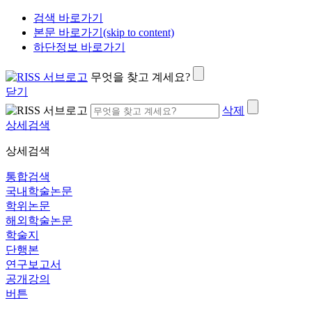
검색 바로가기
본문 바로가기(skip to content)
하단정보 바로가기
무엇을 찾고 계세요?
닫기
삭제
상세검색
상세검색
통합검색
국내학술논문
학위논문
해외학술논문
학술지
단행본
연구보고서
공개강의
버튼