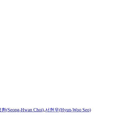
(Seong-Hwan Choi)
,
서현우(Hyun-Woo Seo)