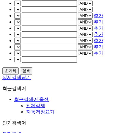
추가
추가
추가
추가
추가
추가
추가
상세검색닫기
최근검색어
최근검색어 옵션
전체삭제
자동저장끄기
인기검색어