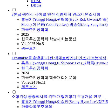
NDSL
DBpia
3톤급 팽창식 사이클 엔진 적층제작 연소기 연소시험
홍용기
(
Yonggi
Hong
)
,
권혁록(Hyuk-Rok Gwon)
,
이숙(S
Moon)
,
이윤표(Yoon Pyo Lee)
,
박종성(Jong Sung Park)
한국추진공학회
2025
한국추진공학회 학술대회논문집
Vol.2025 No.5
원문보기
EcosimPro를 활용한 메탄 액체로켓엔진 연소기 성능해석
홍용기
(
Yonggi
Hong
)
,
이숙(Sook Lee)
,
권혁록(Hyuk-Ro
한국추진공학회
2024
한국추진공학회 학술대회논문집
Vol.2024 No.11
원문보기
소형위성 공중발사를 위한 대형민항기 운용개념 연구
홍용기
(
Yonggi
Hong
)
,
이승현(Seung-Hyun Lee)
,
정진택(J
한국항공우주학회