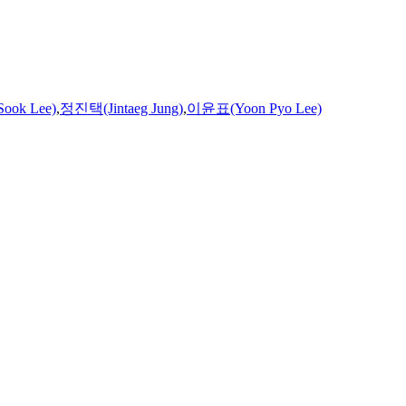
ook Lee)
,
정진택(Jintaeg Jung)
,
이윤표(Yoon Pyo Lee)