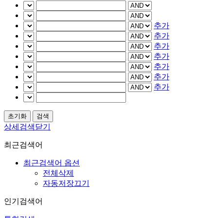
추가
추가
추가
추가
추가
추가
추가
상세검색닫기
최근검색어
최근검색어 옵션
전체삭제
자동저장끄기
인기검색어