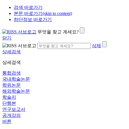
검색 바로가기
본문 바로가기(skip to content)
하단정보 바로가기
무엇을 찾고 계세요?
닫기
삭제
상세검색
상세검색
통합검색
국내학술논문
학위논문
해외학술논문
학술지
단행본
연구보고서
공개강의
버튼