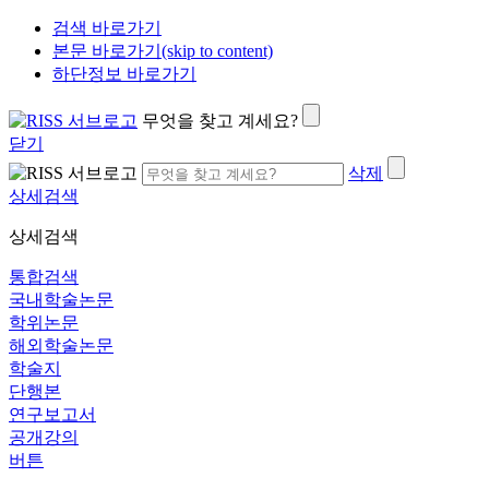
검색 바로가기
본문 바로가기(skip to content)
하단정보 바로가기
무엇을 찾고 계세요?
닫기
삭제
상세검색
상세검색
통합검색
국내학술논문
학위논문
해외학술논문
학술지
단행본
연구보고서
공개강의
버튼