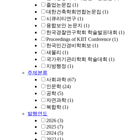
졸업논문집
(1)
대한건축학회연합논문집
(1)
시큐리티연구
(1)
융합보안 논문지
(1)
한국경찰연구학회 학술발표대회
(1)
Proceedings of KIIT Conference
(1)
한국민간경비학회보
(1)
새물리
(1)
국가위기관리학회 학술대회
(1)
지방행정
(1)
주제분류
사회과학
(67)
인문학
(24)
공학
(5)
자연과학
(1)
복합학
(1)
발행연도
2026
(3)
2025
(7)
2024
(5)
2022
(1)