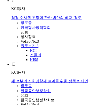
KCI등재
검경 수사권 조정에 관한 법안의 비교․검토
황문규
한국형사정책학회
2018
형사정책
Vol.30 No.3
원문보기
3
KCI
스콜라
KISS
KCI등재
새 정부의 자치경찰제 설계를 위한 정책적 제언
황문규
한국공안행정학회
2025
한국공안행정학회보
Vol.34 No.4