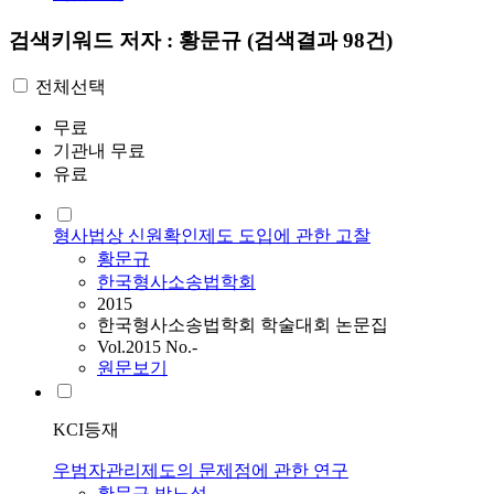
검색키워드
저자 : 황문규
(검색결과 98건)
전체선택
무료
기관내 무료
유료
형사법상 신원확인제도 도입에 관한 고찰
황문규
한국형사소송법학회
2015
한국형사소송법학회 학술대회 논문집
Vol.2015 No.-
원문보기
KCI등재
우범자관리제도의 문제점에 관한 연구
황문규
,
박노섭