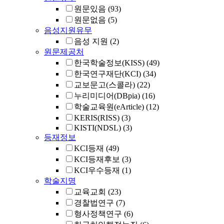
원문있음
(93)
원문없음
(5)
음성지원유무
음성 지원
(2)
원문제공처
한국학술정보(KISS)
(49)
한국연구재단(KCI)
(34)
교보문고(스콜라)
(22)
누리미디어(DBpia)
(16)
학술교육원(eArticle)
(12)
KERIS(RISS)
(3)
KISTI(NDSL)
(3)
등재정보
KCI등재
(49)
KCI등재후보
(3)
KCI우수등재
(1)
학술지명
교육교회
(23)
경찰법연구
(7)
형사정책연구
(6)