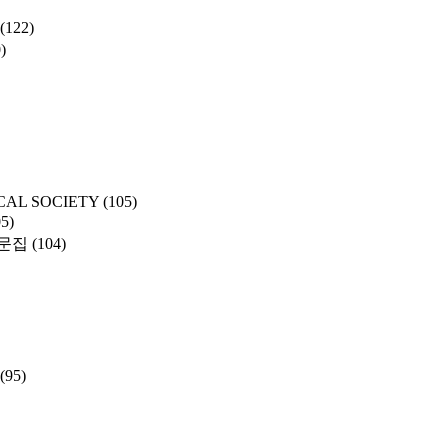
(122)
)
CAL SOCIETY
(105)
05)
문집
(104)
(95)