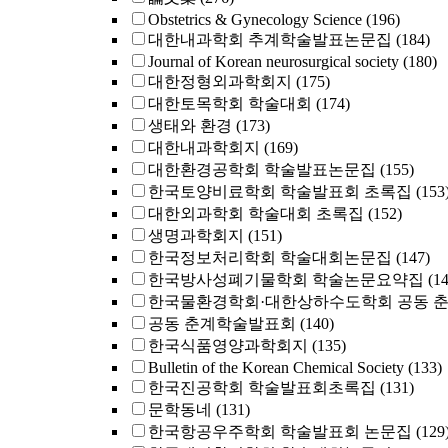
Obstetrics & Gynecology Science
(196)
대한내과학회 추계학술발표논문집
(184)
Journal of Korean neurosurgical society
(180)
대한정형외과학회지
(175)
대한토목학회 학술대회
(174)
생태와 환경
(173)
대한내과학회지
(169)
대한환경공학회 학술발표논문집
(155)
한국토양비료학회 학술발표회 초록집
(153
대한외과학회 학술대회 초록집
(152)
생명과학회지
(151)
한국정보처리학회 학술대회논문집
(147)
한국방사성폐기물학회 학술논문요약집
(1
한국물환경학회·대한상하수도학회 공동 
공동 춘계학술발표회
(140)
한국식품영양과학회지
(135)
Bulletin of the Korean Chemical Society
(133)
한국진공학회 학술발표회초록집
(131)
문학동네
(131)
한국항공우주학회 학술발표회 논문집
(129