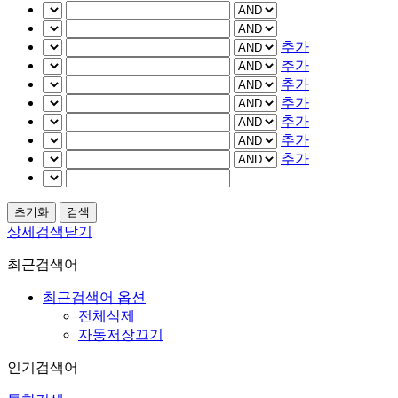
추가
추가
추가
추가
추가
추가
추가
상세검색닫기
최근검색어
최근검색어 옵션
전체삭제
자동저장끄기
인기검색어