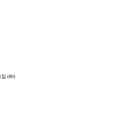
록집
(80)