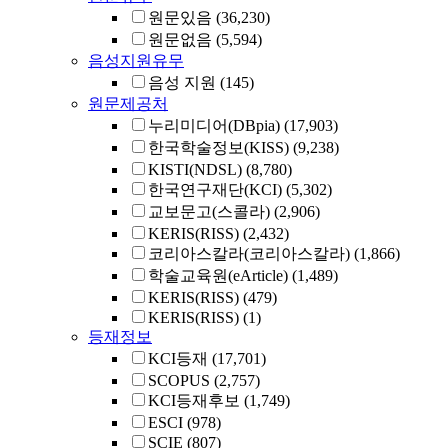
원문있음
(36,230)
원문없음
(5,594)
음성지원유무
음성 지원
(145)
원문제공처
누리미디어(DBpia)
(17,903)
한국학술정보(KISS)
(9,238)
KISTI(NDSL)
(8,780)
한국연구재단(KCI)
(5,302)
교보문고(스콜라)
(2,906)
KERIS(RISS)
(2,432)
코리아스칼라(코리아스칼라)
(1,866)
학술교육원(eArticle)
(1,489)
KERIS(RISS)
(479)
KERIS(RISS)
(1)
등재정보
KCI등재
(17,701)
SCOPUS
(2,757)
KCI등재후보
(1,749)
ESCI
(978)
SCIE
(807)