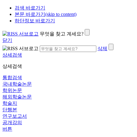
검색 바로가기
본문 바로가기(skip to content)
하단정보 바로가기
무엇을 찾고 계세요?
닫기
삭제
상세검색
상세검색
통합검색
국내학술논문
학위논문
해외학술논문
학술지
단행본
연구보고서
공개강의
버튼