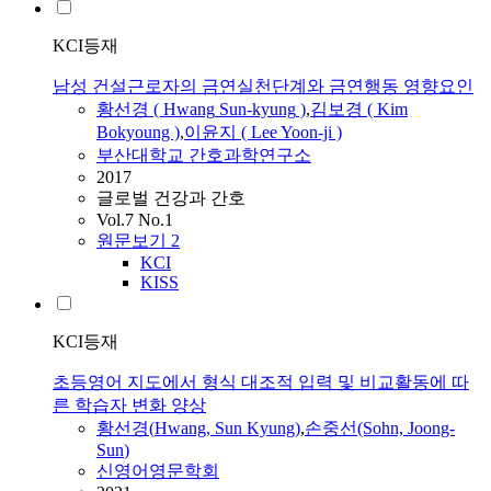
KCI등재
남성 건설근로자의 금연실천단계와 금연행동 영향요인
황선경
(
Hwang
Sun
-
kyung
)
,
김보경 ( Kim
Bokyoung )
,
이윤지 ( Lee Yoon-ji )
부산대학교 간호과학연구소
2017
글로벌 건강과 간호
Vol.7 No.1
원문보기
2
KCI
KISS
KCI등재
초등영어 지도에서 형식 대조적 입력 및 비교활동에 따
른 학습자 변화 양상
황선경
(
Hwang
,
Sun
Kyung
)
,
손중선(Sohn, Joong-
Sun
)
신영어영문학회