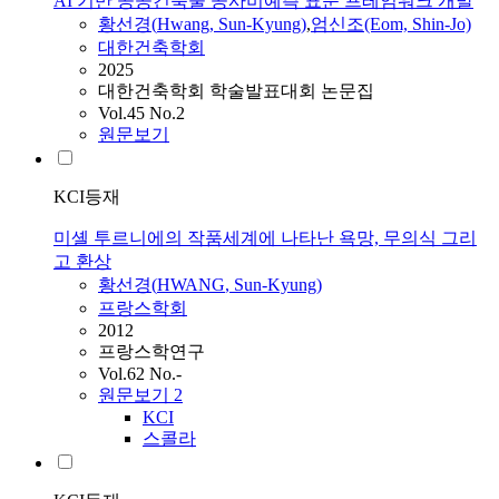
AI 기반 공공건축물 공사비예측 표준 프레임워크 개발
황선경
(
Hwang
,
Sun
-
Kyung
)
,
엄신조(Eom, Shin-Jo)
대한건축학회
2025
대한건축학회 학술발표대회 논문집
Vol.45 No.2
원문보기
KCI등재
미셸 투르니에의 작품세계에 나타난 욕망, 무의식 그리
고 환상
황선경
(
HWANG
,
Sun
-
Kyung
)
프랑스학회
2012
프랑스학연구
Vol.62 No.-
원문보기
2
KCI
스콜라