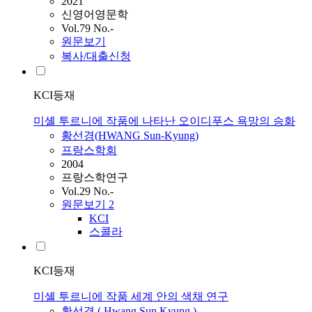
2021
신영어영문학
Vol.79 No.-
원문보기
복사/대출신청
KCI등재
미셸 투르니에 작품에 나타난 오이디푸스 욕망의 승화
황선경
(
HWANG
Sun
-
Kyung
)
프랑스학회
2004
프랑스학연구
Vol.29 No.-
원문보기
2
KCI
스콜라
KCI등재
미셸 투르니에 작품 세계 안의 색채 연구
황선경
(
Hwang
Sun
Kyung
)