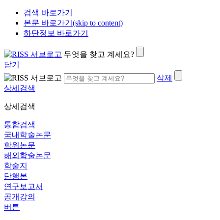
검색 바로가기
본문 바로가기(skip to content)
하단정보 바로가기
무엇을 찾고 계세요?
닫기
삭제
상세검색
상세검색
통합검색
국내학술논문
학위논문
해외학술논문
학술지
단행본
연구보고서
공개강의
버튼