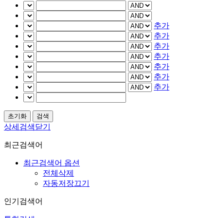
추가
추가
추가
추가
추가
추가
추가
상세검색닫기
최근검색어
최근검색어 옵션
전체삭제
자동저장끄기
인기검색어