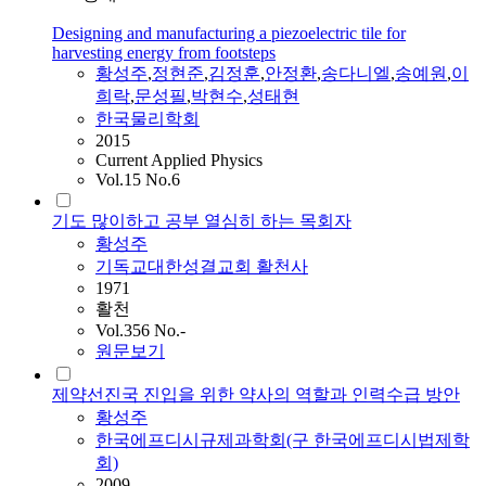
Designing and manufacturing a piezoelectric tile for
harvesting energy from footsteps
황성주
,
정현준
,
김정훈
,
안정환
,
송다니엘
,
송예원
,
이
희락
,
문성필
,
박현수
,
성태현
한국물리학회
2015
Current Applied Physics
Vol.15 No.6
기도 많이하고 공부 열심히 하는 목회자
황성주
기독교대한성결교회 활천사
1971
활천
Vol.356 No.-
원문보기
제약선진국 진입을 위한 약사의 역할과 인력수급 방안
황성주
한국에프디시규제과학회(구 한국에프디시법제학
회)
2009