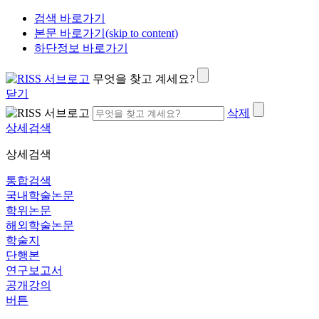
검색 바로가기
본문 바로가기(skip to content)
하단정보 바로가기
무엇을 찾고 계세요?
닫기
삭제
상세검색
상세검색
통합검색
국내학술논문
학위논문
해외학술논문
학술지
단행본
연구보고서
공개강의
버튼