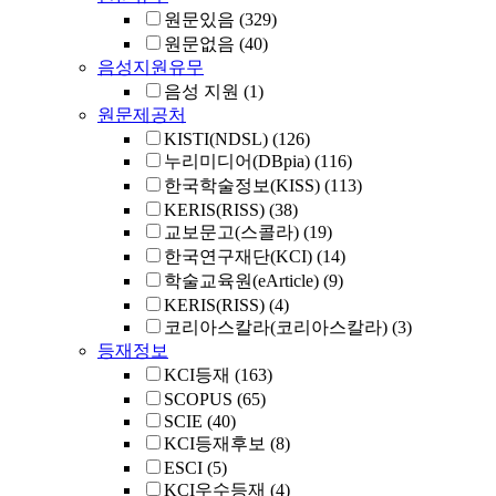
원문있음
(329)
원문없음
(40)
음성지원유무
음성 지원
(1)
원문제공처
KISTI(NDSL)
(126)
누리미디어(DBpia)
(116)
한국학술정보(KISS)
(113)
KERIS(RISS)
(38)
교보문고(스콜라)
(19)
한국연구재단(KCI)
(14)
학술교육원(eArticle)
(9)
KERIS(RISS)
(4)
코리아스칼라(코리아스칼라)
(3)
등재정보
KCI등재
(163)
SCOPUS
(65)
SCIE
(40)
KCI등재후보
(8)
ESCI
(5)
KCI우수등재
(4)