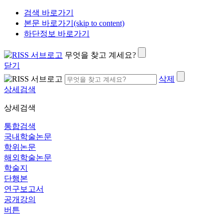
검색 바로가기
본문 바로가기(skip to content)
하단정보 바로가기
무엇을 찾고 계세요?
닫기
삭제
상세검색
상세검색
통합검색
국내학술논문
학위논문
해외학술논문
학술지
단행본
연구보고서
공개강의
버튼