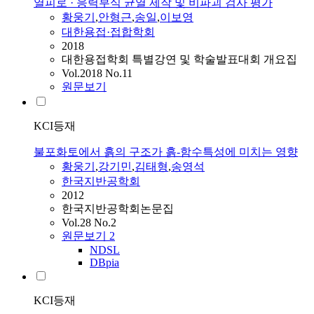
열피로 · 응력부식 균열 제작 및 비파괴 검사 평가
황웅기
,
안형근
,
송일
,
이보영
대한용접·접합학회
2018
대한용접학회 특별강연 및 학술발표대회 개요집
Vol.2018 No.11
원문보기
KCI등재
불포화토에서 흙의 구조가 흙-함수특성에 미치는 영향
황웅기
,
강기민
,
김태형
,
송영석
한국지반공학회
2012
한국지반공학회논문집
Vol.28 No.2
원문보기
2
NDSL
DBpia
KCI등재