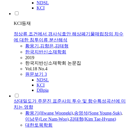
NDSL
KCI
KCI등재
정상류 조건에서 경사식호안 해상폐기물매립장의 차수
에 대한 침투이류 분산해석
황웅기
,
김향은
,
김태형
한국지반신소재학회
2019
한국지반신소재학회 논문집
Vol.18 No.4
원문보기
3
NDSL
KCI
DBpia
상대밀도가 주문진 표준사의 투수 및 함수특성곡선에 미
치는 영향
황웅기
(Hwang Woongki)
,
송영석(Song Young-Suk)
,
이남우(Lee Nam-Woo)
,
김태형(Kim Tae-Hyung)
대한토목학회