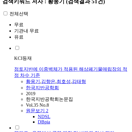
검색키워드
저자 : 황웅기
(검색결과 51건)
전체선택
무료
기관내 무료
유료
KCI등재
점토지반에 이중벽체가 적용된 해상폐기물매립장의 적
정 차수 기준
황웅기
,
김향은
,
최호성
,
김태형
한국지반공학회
2019
한국지반공학회논문집
Vol.35 No.8
원문보기
2
NDSL
DBpia