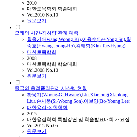
2010
대한토목학회 학술대회
Vol.2010 No.10
원문보기
모래의 시간-침하량 관계 예측
황웅기
(Hwang Woong-Ki)
,
이용수(Lee Yong-Su)
,
황
중호(Hwang Joong-Ho)
,
김태형(Kim Tae-Hyung)
대한토목학회
2008
대한토목학회 학술대회
Vol.2008 No.10
원문보기
중국의 용접품질관리 시스템 현황
황웅기
(Woong-Gi Hwang)
,
Liu Xiaolong(Xiaolong
Liu)
,
손시웅(Si-Woong Son)
,
이보영(Bo-Young Lee)
대한용접·접합학회
2015
대한용접학회 특별강연 및 학술발표대회 개요집
Vol.2015 No.05
원문보기