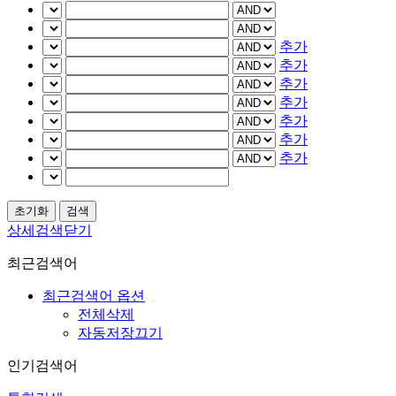
추가
추가
추가
추가
추가
추가
추가
상세검색닫기
최근검색어
최근검색어 옵션
전체삭제
자동저장끄기
인기검색어