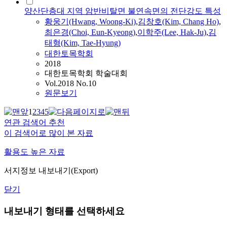
양산단층대 지역 암반비탈면 불연속면의 전단강도 특성
황웅기
(Hwang, Woong-Ki)
,
김창호(Kim, Chang Ho)
,
최은경(Choi, Eun-Kyeong)
,
이학주(Lee, Hak-Ju)
,
김
태형(Kim, Tae-Hyung)
대한토목학회
2018
대한토목학회 학술대회
Vol.2018 No.10
원문보기
1
2
3
4
5
연관 검색어 추천
이 검색어로 많이 본 자료
활용도 높은 자료
서지정보 내보내기(Export)
닫기
내보내기 형태를 선택하세요