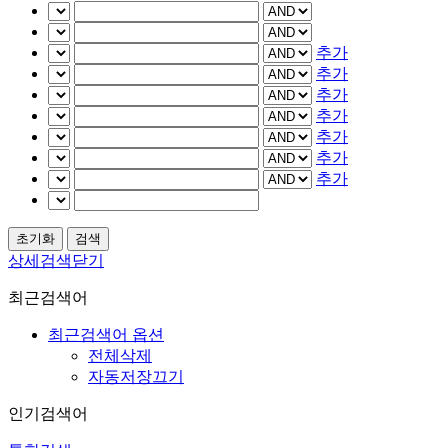
추가
추가
추가
추가
추가
추가
추가
상세검색닫기
최근검색어
최근검색어 옵션
전체삭제
자동저장끄기
인기검색어