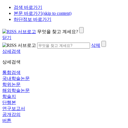
검색 바로가기
본문 바로가기(skip to content)
하단정보 바로가기
무엇을 찾고 계세요?
닫기
삭제
상세검색
상세검색
통합검색
국내학술논문
학위논문
해외학술논문
학술지
단행본
연구보고서
공개강의
버튼