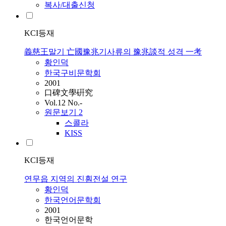
복사/대출신청
KCI등재
義慈王말기 亡國豫兆기사류의 豫兆談적 성격 一考
황인덕
한국구비문학회
2001
口碑文學硏究
Vol.12 No.-
원문보기
2
스콜라
KISS
KCI등재
연무읍 지역의 진훤전설 연구
황인덕
한국언어문학회
2001
한국언어문학