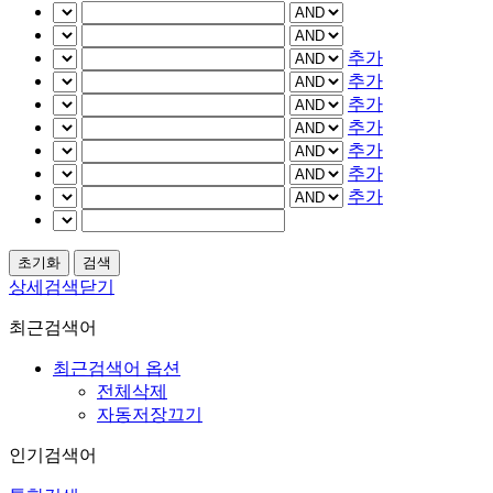
추가
추가
추가
추가
추가
추가
추가
상세검색닫기
최근검색어
최근검색어 옵션
전체삭제
자동저장끄기
인기검색어