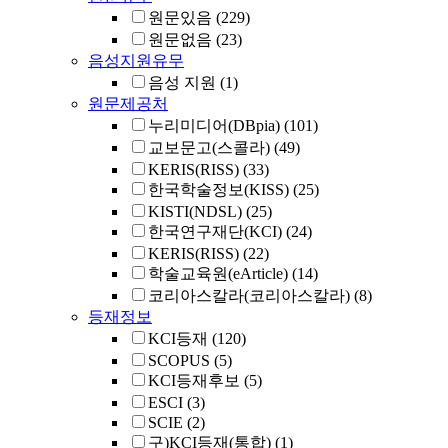
원문있음
(229)
원문없음
(23)
음성지원유무
음성 지원
(1)
원문제공처
누리미디어(DBpia)
(101)
교보문고(스콜라)
(49)
KERIS(RISS)
(33)
한국학술정보(KISS)
(25)
KISTI(NDSL)
(25)
한국연구재단(KCI)
(24)
KERIS(RISS)
(22)
학술교육원(eArticle)
(14)
코리아스칼라(코리아스칼라)
(8)
등재정보
KCI등재
(120)
SCOPUS
(5)
KCI등재후보
(5)
ESCI
(3)
SCIE
(2)
구)KCI등재(통합)
(1)