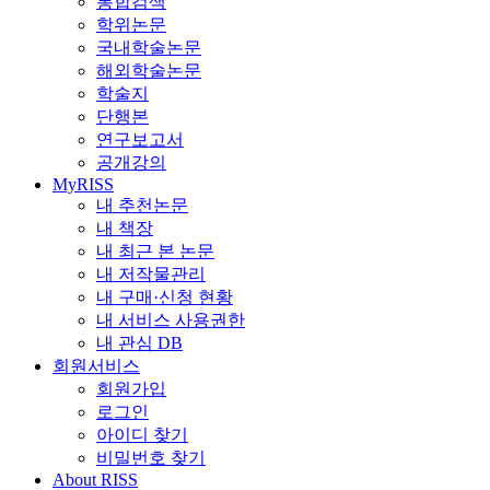
통합검색
학위논문
국내학술논문
해외학술논문
학술지
단행본
연구보고서
공개강의
MyRISS
내 추천논문
내 책장
내 최근 본 논문
내 저작물관리
내 구매·신청 현황
내 서비스 사용권한
내 관심 DB
회원서비스
회원가입
로그인
아이디 찾기
비밀번호 찾기
About RISS