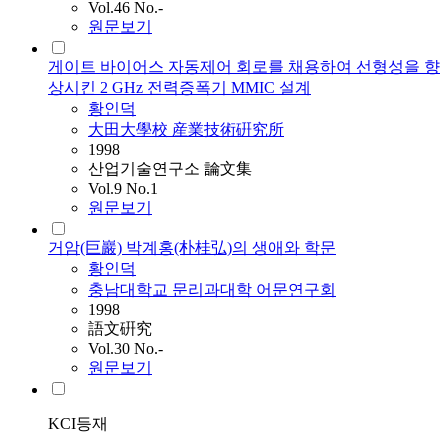
Vol.46 No.-
원문보기
게이트 바이어스 자동제어 회로를 채용하여 선형성을 향
상시킨 2 GHz 전력증폭기 MMIC 설계
황인덕
大田大學校 産業技術硏究所
1998
산업기술연구소 論文集
Vol.9 No.1
원문보기
거암(巨巖) 박계홍(朴桂弘)의 생애와 학문
황인덕
충남대학교 문리과대학 어문연구회
1998
語文硏究
Vol.30 No.-
원문보기
KCI등재