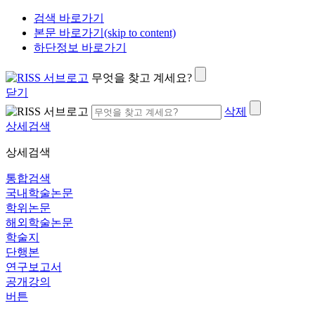
검색 바로가기
본문 바로가기(skip to content)
하단정보 바로가기
무엇을 찾고 계세요?
닫기
삭제
상세검색
상세검색
통합검색
국내학술논문
학위논문
해외학술논문
학술지
단행본
연구보고서
공개강의
버튼