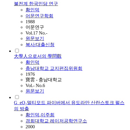
불전계 한국민담 연구
황인덕
어문연구학회
1988
어문연구
Vol.17 No.-
원문보기
복사/대출신청
大學人으로서의 學問觀
황인덕
충남대학교 교지편집위원회
1976
寶雲 - 충남대학교
Vol.- No.6
원문보기
G_eO₂멀티모드 파이버에서 유도라만 산란스토크 펄스
의 방출
황인덕
,
이주희
경희대학교 레이저공학연구소
2000