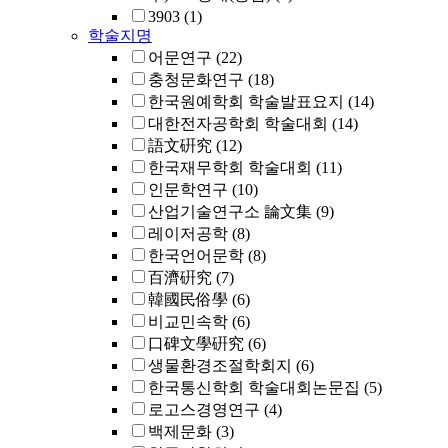
3903
(1)
학술지명
어문연구
(22)
충청문화연구
(18)
한국원예학회 학술발표요지
(14)
대한전자공학회 학술대회
(14)
語文硏究
(12)
한국재무학회 학술대회
(11)
인문학연구
(10)
산업기술연구소 論文集
(9)
레이저공학
(8)
한국언어문학
(8)
百濟硏究
(7)
韓國民俗學
(6)
비교민속학
(6)
口碑文學硏究
(6)
생물환경조절학회지
(6)
한국통신학회 학술대회논문집
(5)
로고스경영연구
(4)
백제문화
(3)