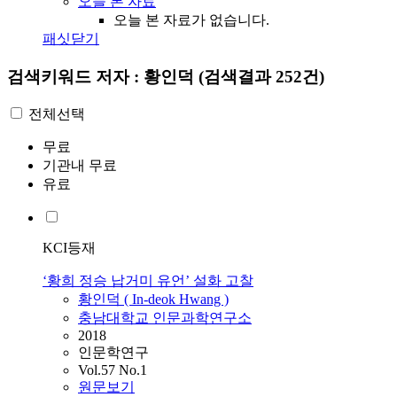
오늘 본 자료
오늘 본 자료가 없습니다.
패싯닫기
검색키워드
저자 : 황인덕
(검색결과 252건)
전체선택
무료
기관내 무료
유료
KCI등재
‘황희 정승 납거미 유언’ 설화 고찰
황인덕
( In-deok Hwang )
충남대학교 인문과학연구소
2018
인문학연구
Vol.57 No.1
원문보기