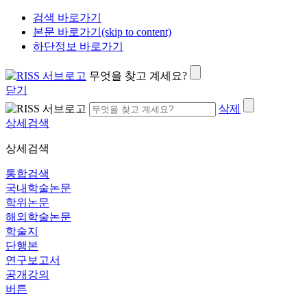
검색 바로가기
본문 바로가기(skip to content)
하단정보 바로가기
무엇을 찾고 계세요?
닫기
삭제
상세검색
상세검색
통합검색
국내학술논문
학위논문
해외학술논문
학술지
단행본
연구보고서
공개강의
버튼