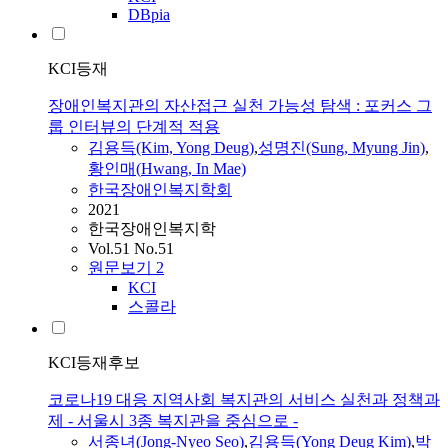
DBpia
KCI등재
장애인복지관의 자산접근 실천 가능성 탐색 : 포커스 그
룹 인터뷰의 단계적 적용
김용득(Kim, Yong Deug)
,
성명진(Sung, Myung Jin)
,
황인매
(
Hwang
, In Mae)
한국장애인복지학회
2021
한국장애인복지학
Vol.51 No.51
원문보기
2
KCI
스콜라
KCI등재후보
코로나19 대응 지역사회 복지관의 서비스 실천과 정책과
제 - 서울시 3종 복지관을 중심으로 -
서종녀(Jong-Nyeo Seo)
,
김용득(Yong Deug Kim)
,
박