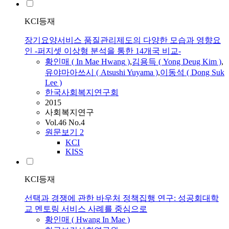
KCI등재
장기요양서비스 품질관리제도의 다양한 모습과 영향요
인 -퍼지셋 이상형 분석을 통한 14개국 비교-
황인매
( In Mae
Hwang
)
,
김용득 ( Yong Deug Kim )
,
유야마아쓰시 ( Atsushi Yuyama )
,
이동석 ( Dong Suk
Lee )
한국사회복지연구회
2015
사회복지연구
Vol.46 No.4
원문보기
2
KCI
KISS
KCI등재
선택과 경쟁에 관한 바우처 정책집행 연구: 성공회대학
교 멘토링 서비스 사례를 중심으로
황인매
(
Hwang
In Mae )