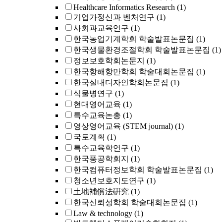
Healthcare Informatics Research
(1)
기업가정신과 벤처연구
(1)
사회과교육연구
(1)
한국농업기계학회 학술발표논문집
(1)
한국생물환경조절학회 학술발표논문집
(1)
정보보호학회논문지
(1)
한국항해항만학회 학술대회논문집
(1)
한국실내디자인학회논문집
(1)
식물병연구
(1)
현대영어교육
(1)
특수교육논총
(1)
영상영어교육 (STEM journal)
(1)
국토계획
(1)
특수교육학연구
(1)
한국풍공학회지
(1)
한국컴퓨터정보학회 학술발표논문집
(1)
청소년보호지도연구
(1)
土地補償法硏究
(1)
한국신뢰성학회 학술대회논문집
(1)
Law & technology
(1)