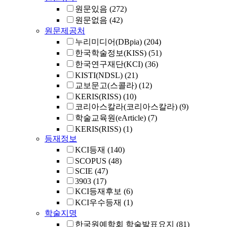
원문있음
(272)
원문없음
(42)
원문제공처
누리미디어(DBpia)
(204)
한국학술정보(KISS)
(51)
한국연구재단(KCI)
(36)
KISTI(NDSL)
(21)
교보문고(스콜라)
(12)
KERIS(RISS)
(10)
코리아스칼라(코리아스칼라)
(9)
학술교육원(eArticle)
(7)
KERIS(RISS)
(1)
등재정보
KCI등재
(140)
SCOPUS
(48)
SCIE
(47)
3903
(17)
KCI등재후보
(6)
KCI우수등재
(1)
학술지명
한국원예학회 학술발표요지
(81)