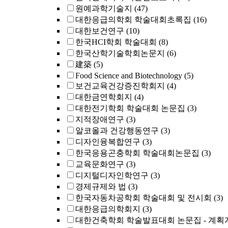
원예과학기술지
(47)
대한응급의학회 학술대회초록집
(16)
대한보건연구
(10)
한국HCI학회 학술대회
(8)
한국산학기술학회논문지
(6)
建築
(5)
Food Science and Biotechnology
(5)
보건교육건강증진학회지
(4)
대한금연학회지
(4)
대한전기학회 학술대회 논문집
(3)
지적장애연구
(3)
알코올과 건강행동연구
(3)
디자인융복합연구
(3)
한국응용곤충학회 학술대회논문집
(3)
교육문화연구
(3)
디지털디자인학연구
(3)
경제규제와 법
(3)
한국자동차공학회 학술대회 및 전시회
(3)
대한응급의학회지
(3)
대한건축학회 학술발표대회 논문집 - 계획