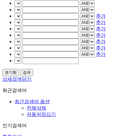
추가
추가
추가
추가
추가
추가
추가
상세검색닫기
최근검색어
최근검색어 옵션
전체삭제
자동저장끄기
인기검색어