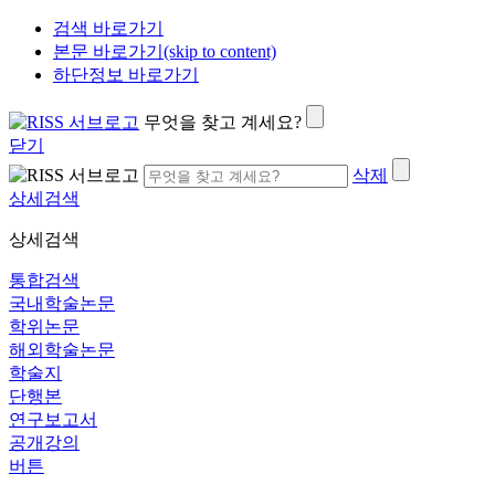
검색 바로가기
본문 바로가기(skip to content)
하단정보 바로가기
무엇을 찾고 계세요?
닫기
삭제
상세검색
상세검색
통합검색
국내학술논문
학위논문
해외학술논문
학술지
단행본
연구보고서
공개강의
버튼