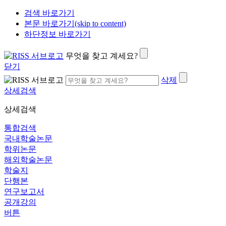
검색 바로가기
본문 바로가기(skip to content)
하단정보 바로가기
무엇을 찾고 계세요?
닫기
삭제
상세검색
상세검색
통합검색
국내학술논문
학위논문
해외학술논문
학술지
단행본
연구보고서
공개강의
버튼