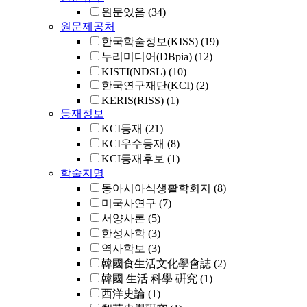
원문있음
(34)
원문제공처
한국학술정보(KISS)
(19)
누리미디어(DBpia)
(12)
KISTI(NDSL)
(10)
한국연구재단(KCI)
(2)
KERIS(RISS)
(1)
등재정보
KCI등재
(21)
KCI우수등재
(8)
KCI등재후보
(1)
학술지명
동아시아식생활학회지
(8)
미국사연구
(7)
서양사론
(5)
한성사학
(3)
역사학보
(3)
韓國食生活文化學會誌
(2)
韓國 生活 科學 硏究
(1)
西洋史論
(1)