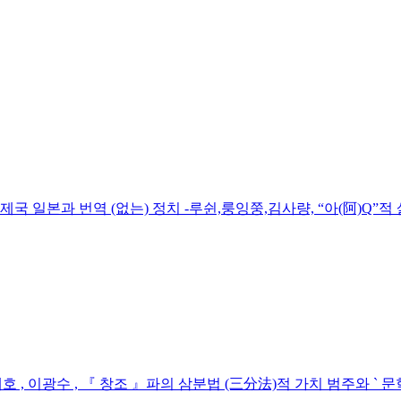
 제국 일본과 번역 (없는) 정치 -루쉰,룽잉쭝,김사량, “아(阿)Q”적
호 , 이광수 , 『 창조 』파의 삼분법 (三分法)적 가치 범주와 ` 문학 