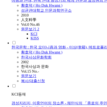
여행과 근대, 한국 근대 형성기의 세계 견문과 표상권의 
황호덕
(
Ho
Duk
Hwang
)
성균관대학교 인문과학연구소
2010
人文科學
Vol.0 No.46
원문보기
2
KCI
KISS
한국문학 : 한국 모더니즘과 영화 - 이상(李箱), 메트로폴리
황호덕
(
Ho
Duk
Hwang
)
한국사상문화학회
2002
한국사상과 문화
Vol.15 No.-
원문보기
복사/대출신청
KCI등재
경성지리지, 이중언어의 장소론 - 채만식의 「종로의 주민