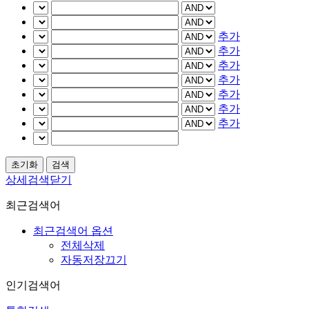
추가
추가
추가
추가
추가
추가
추가
상세검색닫기
최근검색어
최근검색어 옵션
전체삭제
자동저장끄기
인기검색어