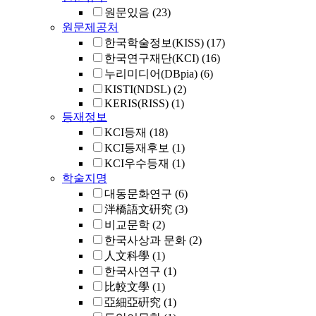
원문있음
(23)
원문제공처
한국학술정보(KISS)
(17)
한국연구재단(KCI)
(16)
누리미디어(DBpia)
(6)
KISTI(NDSL)
(2)
KERIS(RISS)
(1)
등재정보
KCI등재
(18)
KCI등재후보
(1)
KCI우수등재
(1)
학술지명
대동문화연구
(6)
泮橋語文硏究
(3)
비교문학
(2)
한국사상과 문화
(2)
人文科學
(1)
한국사연구
(1)
比較文學
(1)
亞細亞硏究
(1)