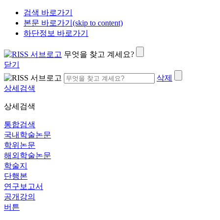
검색 바로가기
본문 바로가기(skip to content)
하단정보 바로가기
무엇을 찾고 계세요?
닫기
삭제
상세검색
상세검색
통합검색
국내학술논문
학위논문
해외학술논문
학술지
단행본
연구보고서
공개강의
버튼