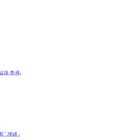
 삶과 주권-
` 개념 -