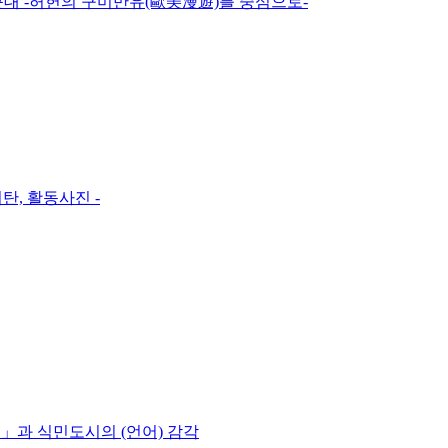
근대 -허헌의 구미만유(歐美漫遊)를 중심으로-
탄, 활동사진 -
」과 식민도시의 (언어) 감각