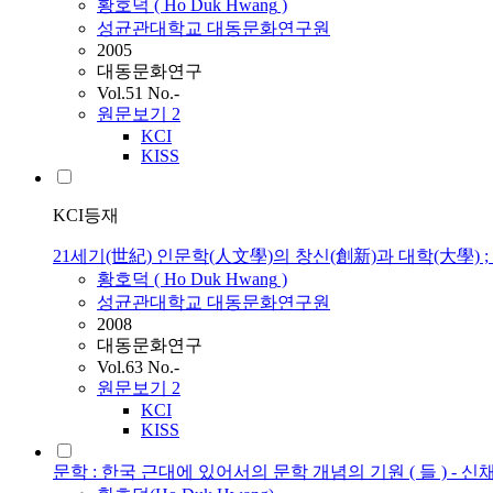
황호덕
(
Ho
Duk
Hwang
)
성균관대학교 대동문화연구원
2005
대동문화연구
Vol.51 No.-
원문보기
2
KCI
KISS
KCI등재
21세기(世紀) 인문학(人文學)의 창신(創新)과 대학(大學) ;
황호덕
(
Ho
Duk
Hwang
)
성균관대학교 대동문화연구원
2008
대동문화연구
Vol.63 No.-
원문보기
2
KCI
KISS
문학 : 한국 근대에 있어서의 문학 개념의 기원 ( 들 ) - 신채