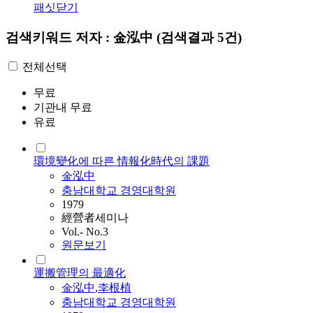
패싯닫기
검색키워드
저자 : 金泓中
(검색결과 5건)
전체선택
무료
기관내 무료
유료
環境變化에 따른 情報化時代의 課題
金泓中
충남대학교 경영대학원
1979
經營者세미나
Vol.- No.3
원문보기
運搬管理의 最適化
金泓中
,
李根植
충남대학교 경영대학원