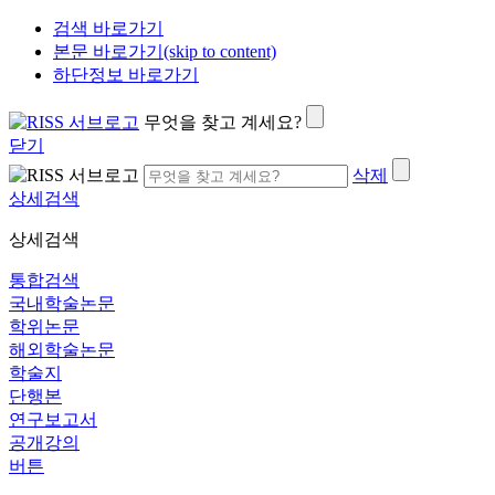
검색 바로가기
본문 바로가기(skip to content)
하단정보 바로가기
무엇을 찾고 계세요?
닫기
삭제
상세검색
상세검색
통합검색
국내학술논문
학위논문
해외학술논문
학술지
단행본
연구보고서
공개강의
버튼