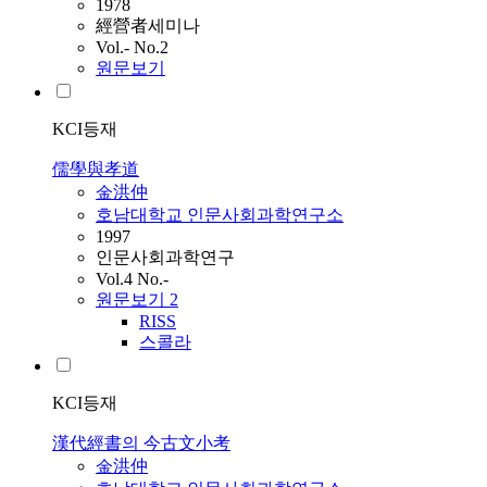
1978
經營者세미나
Vol.- No.2
원문보기
KCI등재
儒學與孝道
金洪仲
호남대학교 인문사회과학연구소
1997
인문사회과학연구
Vol.4 No.-
원문보기
2
RISS
스콜라
KCI등재
漢代經書의 今古文小考
金洪仲