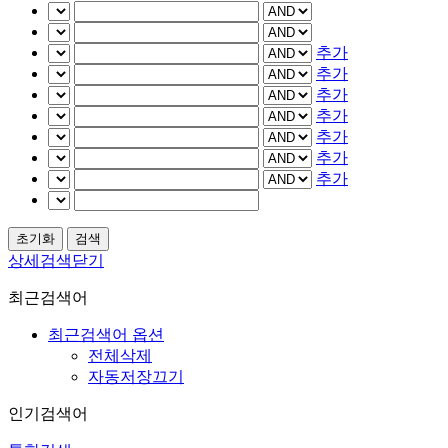
추가
추가
추가
추가
추가
추가
추가
상세검색닫기
최근검색어
최근검색어 옵션
전체삭제
자동저장끄기
인기검색어