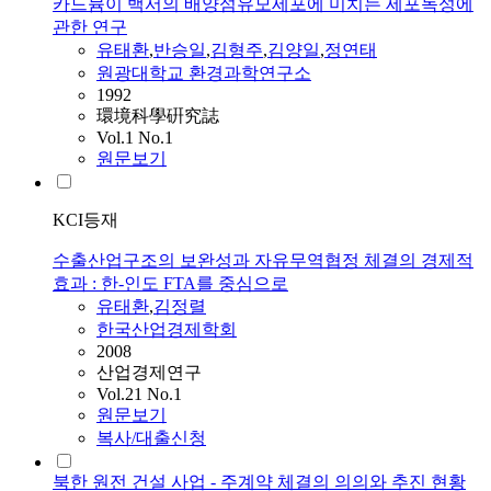
카드뮴이 백서의 배양섬유모세포에 미치는 세포독성에
관한 연구
유태환
,
반승일
,
김형주
,
김양일
,
정연태
원광대학교 환경과학연구소
1992
環境科學硏究誌
Vol.1 No.1
원문보기
KCI등재
수출산업구조의 보완성과 자유무역협정 체결의 경제적
효과 : 한-인도 FTA를 중심으로
유태환
,
김정렬
한국산업경제학회
2008
산업경제연구
Vol.21 No.1
원문보기
복사/대출신청
북한 원전 건설 사업 - 주계약 체결의 의의와 추진 현황