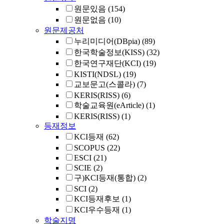
원문있음
(154)
원문없음
(10)
원문제공처
누리미디어(DBpia)
(89)
한국학술정보(KISS)
(32)
한국연구재단(KCI)
(19)
KISTI(NDSL)
(19)
교보문고(스콜라)
(7)
KERIS(RISS)
(6)
학술교육원(eArticle)
(1)
KERIS(RISS)
(1)
등재정보
KCI등재
(62)
SCOPUS
(22)
ESCI
(21)
SCIE
(2)
구)KCI등재(통합)
(2)
SCI
(2)
KCI등재후보
(1)
KCI우수등재
(1)
학술지명