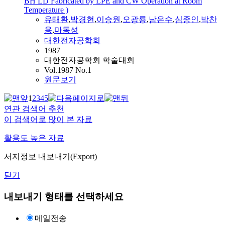
BH LD Fabricated by LPE and CW Operation at Room
Temperature )
유태환
,
박경현
,
이승원
,
오광룡
,
남은수
,
심종인
,
박찬
용
,
마동성
대한전자공학회
1987
대한전자공학회 학술대회
Vol.1987 No.1
원문보기
1
2
3
4
5
연관 검색어 추천
이 검색어로 많이 본 자료
활용도 높은 자료
서지정보 내보내기(Export)
닫기
내보내기 형태를 선택하세요
메일전송