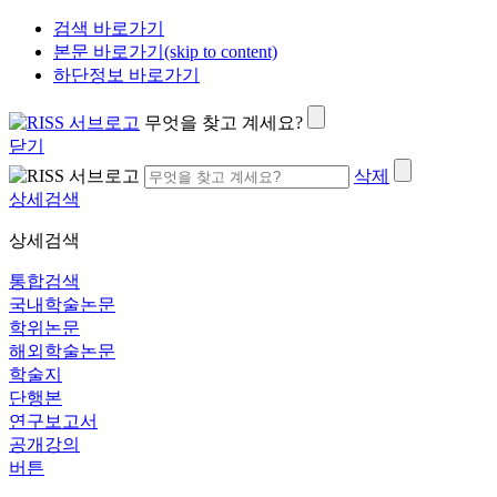
검색 바로가기
본문 바로가기(skip to content)
하단정보 바로가기
무엇을 찾고 계세요?
닫기
삭제
상세검색
상세검색
통합검색
국내학술논문
학위논문
해외학술논문
학술지
단행본
연구보고서
공개강의
버튼