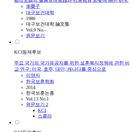
都市主婦의 健康管理實踐과 社會敎育 必要에 關한 硏究
李榮子
대구보건대학
1986
대구보건대학 論文集
Vol.9 No.-
원문보기
KCI등재후보
주요 국가의 국가유공자를 위한 보훈복지정책에 관한 비
교 연구: 미국, 호주, 대만, 캐나다를 중심으로
이영자
한국보훈학회
2014
한국보훈논총
Vol.13 No.1
원문보기
2
KCI
스콜라