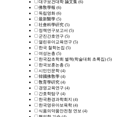
대구보건대학 論文集
(6)
佛敎學報
(6)
독립영화
(6)
最新醫學
(5)
社會科學硏究
(5)
정책연구보고서
(5)
군진간호연구
(5)
열린유아교육연구
(5)
한국 철학논집
(5)
여성논총
(5)
한국잡초학회 별책(학술대회 초록집)
(5)
한국보훈논총
(5)
시민인문학
(4)
韓國佛敎學
(4)
敎育學硏究
(4)
경영교육연구
(4)
간호학탐구
(4)
한국환경과학회지
(4)
한국영유아보육학
(4)
식품의약품안전청 연보
(4)
핵의학 기술
(4)