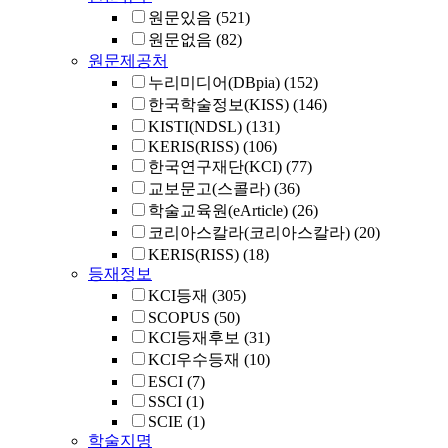
원문있음
(521)
원문없음
(82)
원문제공처
누리미디어(DBpia)
(152)
한국학술정보(KISS)
(146)
KISTI(NDSL)
(131)
KERIS(RISS)
(106)
한국연구재단(KCI)
(77)
교보문고(스콜라)
(36)
학술교육원(eArticle)
(26)
코리아스칼라(코리아스칼라)
(20)
KERIS(RISS)
(18)
등재정보
KCI등재
(305)
SCOPUS
(50)
KCI등재후보
(31)
KCI우수등재
(10)
ESCI
(7)
SSCI
(1)
SCIE
(1)
학술지명