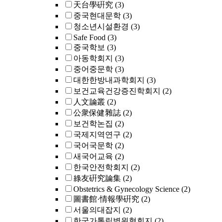
天台學硏究
(3)
중국현대문학
(3)
청소년시설환경
(3)
Safe Food
(3)
중국학보
(3)
아동학회지
(3)
중어중문학
(3)
대한한방내과학회지
(3)
보건교육건강증진학회지
(2)
人文論叢
(2)
公衆保健雜誌
(2)
보건학논집
(2)
국제지역연구
(2)
국어국문학
(2)
새국어교육
(2)
한국안전학회지
(2)
綠友硏究論集
(2)
Obstetrics & Gynecology Science
(2)
圖書館·情報學硏究
(2)
서울의대잡지
(2)
한국가톨릭병원협회지
(2)