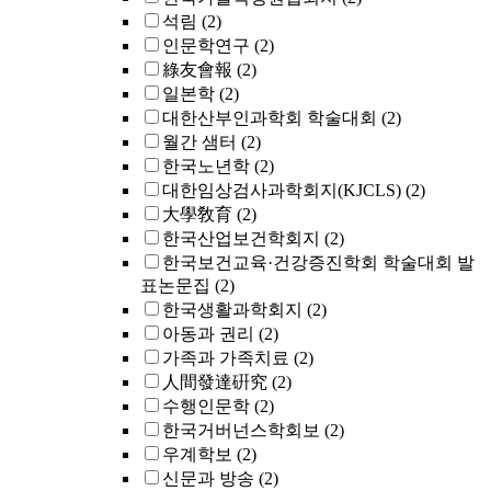
석림
(2)
인문학연구
(2)
綠友會報
(2)
일본학
(2)
대한산부인과학회 학술대회
(2)
월간 샘터
(2)
한국노년학
(2)
대한임상검사과학회지(KJCLS)
(2)
大學敎育
(2)
한국산업보건학회지
(2)
한국보건교육·건강증진학회 학술대회 발
표논문집
(2)
한국생활과학회지
(2)
아동과 권리
(2)
가족과 가족치료
(2)
人間發達硏究
(2)
수행인문학
(2)
한국거버넌스학회보
(2)
우계학보
(2)
신문과 방송
(2)