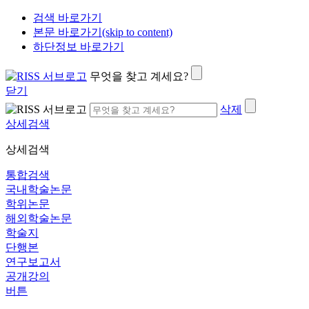
검색 바로가기
본문 바로가기(skip to content)
하단정보 바로가기
무엇을 찾고 계세요?
닫기
삭제
상세검색
상세검색
통합검색
국내학술논문
학위논문
해외학술논문
학술지
단행본
연구보고서
공개강의
버튼