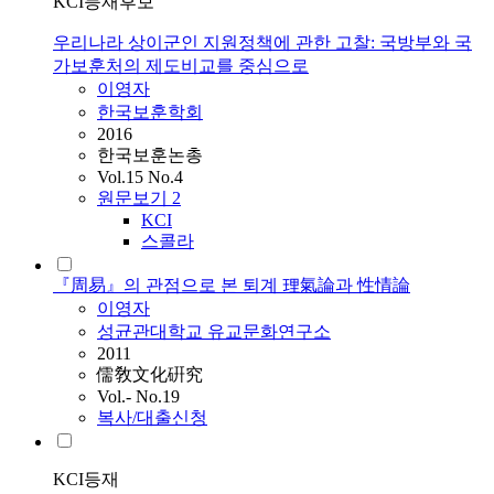
KCI등재후보
우리나라 상이군인 지원정책에 관한 고찰: 국방부와 국
가보훈처의 제도비교를 중심으로
이영자
한국보훈학회
2016
한국보훈논총
Vol.15 No.4
원문보기
2
KCI
스콜라
『周易』의 관점으로 본 퇴계 理氣論과 性情論
이영자
성균관대학교 유교문화연구소
2011
儒敎文化硏究
Vol.- No.19
복사/대출신청
KCI등재