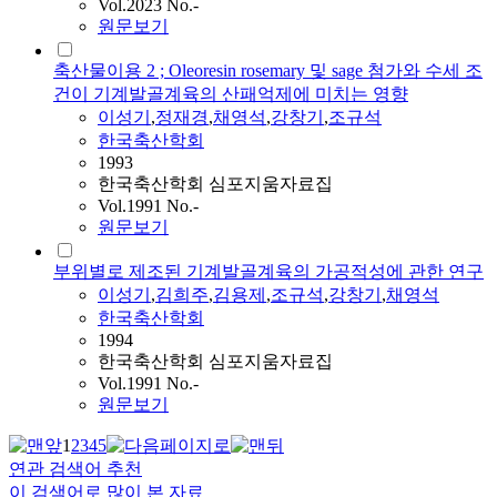
Vol.2023 No.-
원문보기
축산물이용 2 ; Oleoresin rosemary 및 sage 첨가와 수세 조
건이 기계발골계육의 산패억제에 미치는 영향
이성기
,
정재경
,
채영석
,
강창기
,
조규석
한국축산학회
1993
한국축산학회 심포지움자료집
Vol.1991 No.-
원문보기
부위별로 제조된 기계발골계육의 가공적성에 관한 연구
이성기
,
김희주
,
김용제
,
조규석
,
강창기
,
채영석
한국축산학회
1994
한국축산학회 심포지움자료집
Vol.1991 No.-
원문보기
1
2
3
4
5
연관 검색어 추천
이 검색어로 많이 본 자료