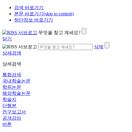
검색 바로가기
본문 바로가기(skip to content)
하단정보 바로가기
무엇을 찾고 계세요?
닫기
삭제
상세검색
상세검색
통합검색
국내학술논문
학위논문
해외학술논문
학술지
단행본
연구보고서
공개강의
버튼