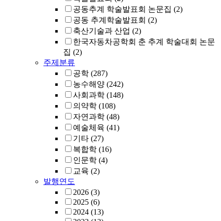
공동추계 학술발표회 논문집
(2)
공동 추계학술발표회
(2)
축산기술과 산업
(2)
한국자동차공학회 춘 추계 학술대회 논문
집
(2)
주제분류
공학
(287)
농수해양
(242)
사회과학
(148)
의약학
(108)
자연과학
(48)
예술체육
(41)
기타
(27)
복합학
(16)
인문학
(4)
교육
(2)
발행연도
2026
(3)
2025
(6)
2024
(13)