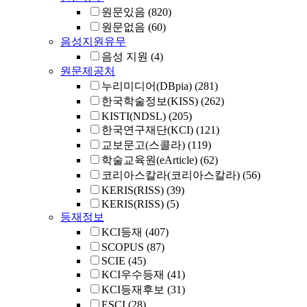
원문있음
(820)
원문없음
(60)
음성지원유무
음성 지원
(4)
원문제공처
누리미디어(DBpia)
(281)
한국학술정보(KISS)
(262)
KISTI(NDSL)
(205)
한국연구재단(KCI)
(121)
교보문고(스콜라)
(119)
학술교육원(eArticle)
(62)
코리아스칼라(코리아스칼라)
(56)
KERIS(RISS)
(39)
KERIS(RISS)
(5)
등재정보
KCI등재
(407)
SCOPUS
(87)
SCIE
(45)
KCI우수등재
(41)
KCI등재후보
(31)
ESCI
(28)