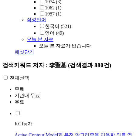
1974
(3)
1962
(1)
1957
(1)
작성언어
한국어
(521)
영어
(49)
오늘 본 자료
오늘 본 자료가 없습니다.
패싯닫기
검색키워드
저자 : 李聖基
(검색결과 880건)
전체선택
무료
기관내 무료
유료
KCI등재
Active Contour Model과 유전 알고리즘을 이용한 의료 영