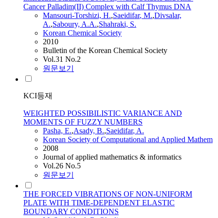
Cancer Palladim(II) Complex with Calf Thymus DNA
Mansouri-Torshizi, H.
,
Saeidifar
, M.
,
Divsalar,
A.
,
Saboury,
A.
A.
,
Shahraki, S.
Korean Chemical Society
2010
Bulletin of the Korean Chemical Society
Vol.31 No.2
원문보기
KCI등재
WEIGHTED POSSIBILISTIC VARIANCE AND
MOMENTS OF FUZZY NUMBERS
Pasha, E.
,
Asady, B.
,
Saeidifar
,
A.
Korean Society of Computational and Applied Mathem
2008
Journal of applied mathematics & informatics
Vol.26 No.5
원문보기
THE FORCED VIBRATIONS OF NON-UNIFORM
PLATE WITH TIME-DEPENDENT ELASTIC
BOUNDARY CONDITIONS