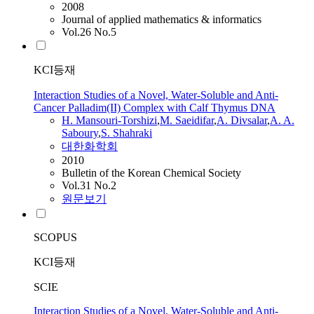
2008
Journal of applied mathematics & informatics
Vol.26 No.5
KCI등재
Interaction Studies of a Novel, Water-Soluble and Anti-
Cancer Palladim(II) Complex with Calf Thymus DNA
H. Mansouri-Torshizi
,
M.
Saeidifar
,
A.
Divsalar
,
A.
A.
Saboury
,
S. Shahraki
대한화학회
2010
Bulletin of the Korean Chemical Society
Vol.31 No.2
원문보기
SCOPUS
KCI등재
SCIE
Interaction Studies of a Novel, Water-Soluble and Anti-