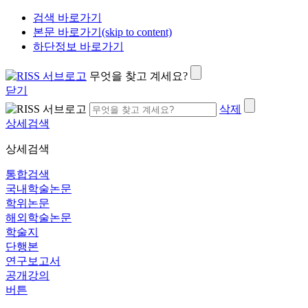
검색 바로가기
본문 바로가기(skip to content)
하단정보 바로가기
무엇을 찾고 계세요?
닫기
삭제
상세검색
상세검색
통합검색
국내학술논문
학위논문
해외학술논문
학술지
단행본
연구보고서
공개강의
버튼