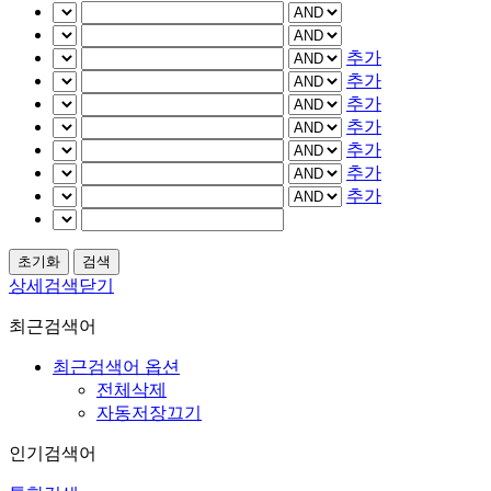
추가
추가
추가
추가
추가
추가
추가
상세검색닫기
최근검색어
최근검색어 옵션
전체삭제
자동저장끄기
인기검색어