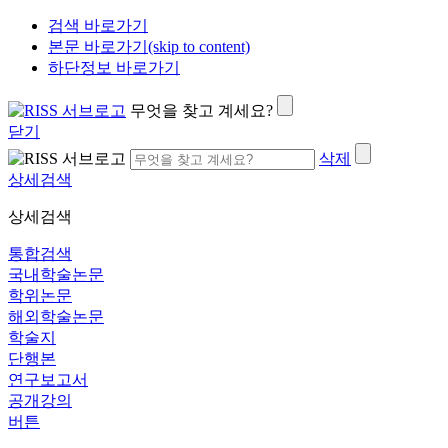
검색 바로가기
본문 바로가기(skip to content)
하단정보 바로가기
무엇을 찾고 계세요?
닫기
삭제
상세검색
상세검색
통합검색
국내학술논문
학위논문
해외학술논문
학술지
단행본
연구보고서
공개강의
버튼