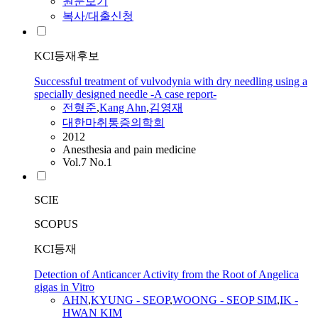
원문보기
복사/대출신청
KCI등재후보
Successful treatment of vulvodynia with dry needling using a
specially designed needle -A case report-
전형준
,
Kang
Ahn
,
김영재
대한마취통증의학회
2012
Anesthesia and pain medicine
Vol.7 No.1
SCIE
SCOPUS
KCI등재
Detection of Anticancer Activity from the Root of Angelica
gigas in Vitro
AHN
,
KYUNG - SEOP
,
WOONG - SEOP SIM
,
IK -
HWAN KIM