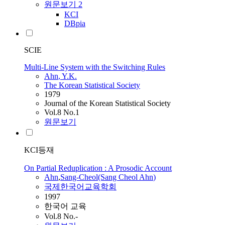
원문보기
2
KCI
DBpia
SCIE
Multi-Line System with the Switching Rules
Ahn
, Y.K.
The Korean Statistical Society
1979
Journal of the Korean Statistical Society
Vol.8 No.1
원문보기
KCI등재
On Partial Reduplication : A Prosodic Account
Ahn
,
Sang-Cheol(Sang Cheol
Ahn
)
국제한국어교육학회
1997
한국어 교육
Vol.8 No.-