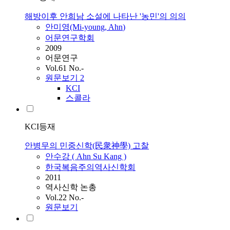
해방이후 안희남 소설에 나타난 '농민'의 의의
안미영(Mi-young,
Ahn
)
어문연구학회
2009
어문연구
Vol.61 No.-
원문보기
2
KCI
스콜라
KCI등재
안병무의 민중신학(民衆神學) 고찰
안수강 (
Ahn
Su Kang )
한국복음주의역사신학회
2011
역사신학 논총
Vol.22 No.-
원문보기