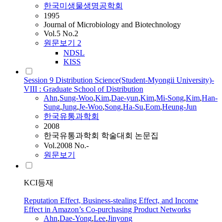
한국미생물생명공학회
1995
Journal of Microbiology and Biotechnology
Vol.5 No.2
원문보기
2
NDSL
KISS
Session 9 Distribution Science(Student-Myongii University)-
VIII : Graduate School of Distribution
Ahn
,
Sung-Woo
,
Kim
,
Dae-yun
,
Kim
,
Mi-Song
,
Kim
,
Han-
Sung
,
Jung
,
Je-Woo
,
Song
,
Ha-Su
,
Eom
,
Heung-Jun
한국유통과학회
2008
한국유통과학회 학술대회 논문집
Vol.2008 No.-
원문보기
KCI등재
Reputation Effect, Business-stealing Effect, and Income
Effect in Amazon’s Co-purchasing Product Networks
Ahn
,
Dae-Yong
,
Lee
,
Jinyong