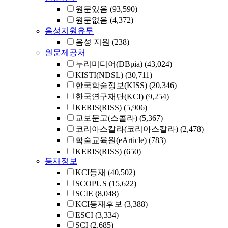
원문있음
(93,590)
원문없음
(4,372)
음성지원유무
음성 지원
(238)
원문제공처
누리미디어(DBpia)
(43,024)
KISTI(NDSL)
(30,711)
한국학술정보(KISS)
(20,346)
한국연구재단(KCI)
(9,254)
KERIS(RISS)
(5,906)
교보문고(스콜라)
(5,367)
코리아스칼라(코리아스칼라)
(2,478)
학술교육원(eArticle)
(783)
KERIS(RISS)
(650)
등재정보
KCI등재
(40,502)
SCOPUS
(15,622)
SCIE
(8,048)
KCI등재후보
(3,388)
ESCI
(3,334)
SCI
(2,685)