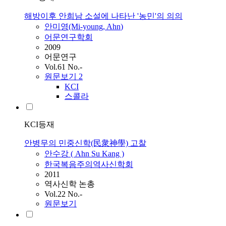
해방이후 안희남 소설에 나타난 '농민'의 의의
안미영(Mi-young,
Ahn
)
어문연구학회
2009
어문연구
Vol.61 No.-
원문보기
2
KCI
스콜라
KCI등재
안병무의 민중신학(民衆神學) 고찰
안수강 (
Ahn
Su Kang )
한국복음주의역사신학회
2011
역사신학 논총
Vol.22 No.-
원문보기