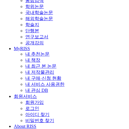
통합검색
학위논문
국내학술논문
해외학술논문
학술지
단행본
연구보고서
공개강의
MyRISS
내 추천논문
내 책장
내 최근 본 논문
내 저작물관리
내 구매·신청 현황
내 서비스 사용권한
내 관심 DB
회원서비스
회원가입
로그인
아이디 찾기
비밀번호 찾기
About RISS