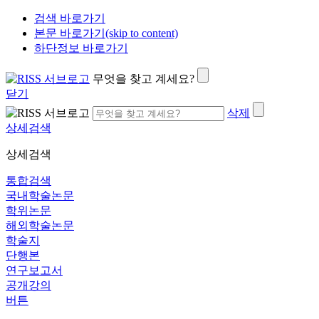
검색 바로가기
본문 바로가기(skip to content)
하단정보 바로가기
무엇을 찾고 계세요?
닫기
삭제
상세검색
상세검색
통합검색
국내학술논문
학위논문
해외학술논문
학술지
단행본
연구보고서
공개강의
버튼