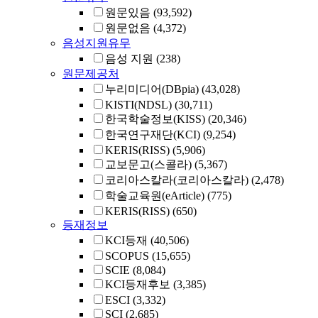
원문있음
(93,592)
원문없음
(4,372)
음성지원유무
음성 지원
(238)
원문제공처
누리미디어(DBpia)
(43,028)
KISTI(NDSL)
(30,711)
한국학술정보(KISS)
(20,346)
한국연구재단(KCI)
(9,254)
KERIS(RISS)
(5,906)
교보문고(스콜라)
(5,367)
코리아스칼라(코리아스칼라)
(2,478)
학술교육원(eArticle)
(775)
KERIS(RISS)
(650)
등재정보
KCI등재
(40,506)
SCOPUS
(15,655)
SCIE
(8,084)
KCI등재후보
(3,385)
ESCI
(3,332)
SCI
(2,685)