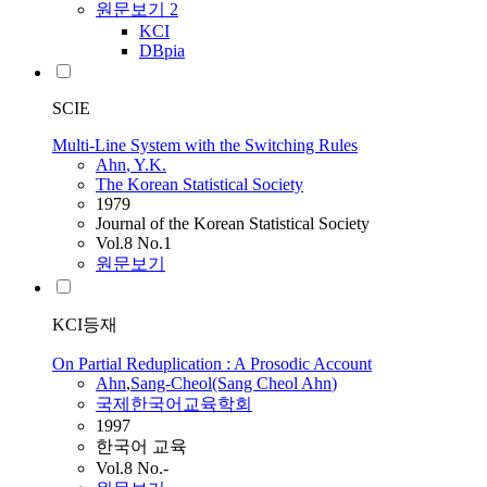
원문보기
2
KCI
DBpia
SCIE
Multi-Line System with the Switching Rules
Ahn
, Y.K.
The Korean Statistical Society
1979
Journal of the Korean Statistical Society
Vol.8 No.1
원문보기
KCI등재
On Partial Reduplication : A Prosodic Account
Ahn
,
Sang-Cheol(Sang Cheol
Ahn
)
국제한국어교육학회
1997
한국어 교육
Vol.8 No.-