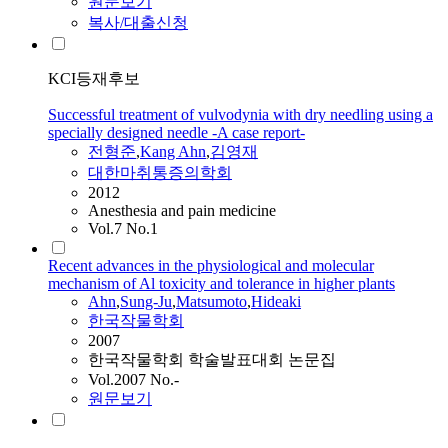
원문보기
복사/대출신청
KCI등재후보
Successful treatment of vulvodynia with dry needling using a
specially designed needle -A case report-
전형준
,
Kang
Ahn
,
김영재
대한마취통증의학회
2012
Anesthesia and pain medicine
Vol.7 No.1
Recent advances in the physiological and molecular
mechanism of Al toxicity and tolerance in higher plants
Ahn
,
Sung-Ju
,
Matsumoto
,
Hideaki
한국작물학회
2007
한국작물학회 학술발표대회 논문집
Vol.2007 No.-
원문보기