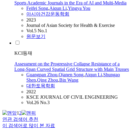
Sports Academic Journals in the Era of AI and Multi-Media
Feifei Song
,
Aiqun
Li
,
Yingya You
아시아건강운동학회
2023
Journal of Asian Society for Health & Exercise
Vol.5 No.1
원문보기
KCI등재
Assessment on the Progressive Collapse Resistance of a
Long-Span Curved Spatial Grid Structure with Main Trusses
Guangpan Zhou
,
Qianen Song
,
Aiqun
Li
,
Shungao
Shen
,
Qing Zhou
,
Bin Wang
대한토목학회
2022
KSCE JOURNAL OF CIVIL ENGINEERING
Vol.26 No.3
1
2
연관 검색어 추천
이 검색어로 많이 본 자료