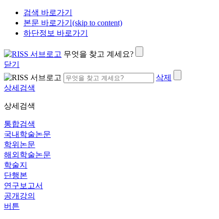
검색 바로가기
본문 바로가기(skip to content)
하단정보 바로가기
무엇을 찾고 계세요?
닫기
삭제
상세검색
상세검색
통합검색
국내학술논문
학위논문
해외학술논문
학술지
단행본
연구보고서
공개강의
버튼