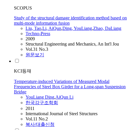
SCOPUS
Study of the structural damage identification method based on
multi-mode information fusion
Liu, Tao
,
Li
,
AiQun
,
Ding, YouLiang
,
Zhao, DaLiang
Techno-Press
2009
Structural Engineering and Mechanics, An Int'l Jou
Vol.31 No.3
원문보기
KCI등재
Temperature-induced Variations of Measured Modal
Frequencies of Steel Box Girder for a Long-span Suspension
Bridge
YouLiang Ding
,
AiQun
Li
한국강구조학회
2011
International Journal of Steel Structures
Vol.11 No.2
복사/대출신청