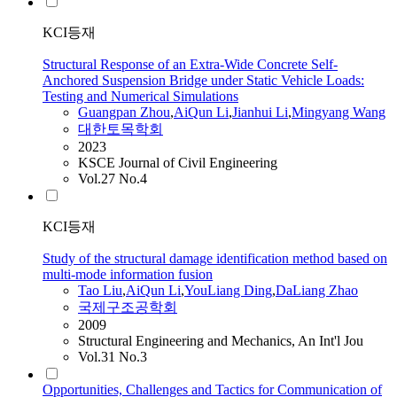
KCI등재
Structural Response of an Extra-Wide Concrete Self-
Anchored Suspension Bridge under Static Vehicle Loads:
Testing and Numerical Simulations
Guangpan Zhou
,
AiQun
Li
,
Jianhui
Li
,
Mingyang Wang
대한토목학회
2023
KSCE Journal of Civil Engineering
Vol.27 No.4
KCI등재
Study of the structural damage identification method based on
multi-mode information fusion
Tao Liu
,
AiQun
Li
,
YouLiang Ding
,
DaLiang Zhao
국제구조공학회
2009
Structural Engineering and Mechanics, An Int'l Jou
Vol.31 No.3
Opportunities, Challenges and Tactics for Communication of