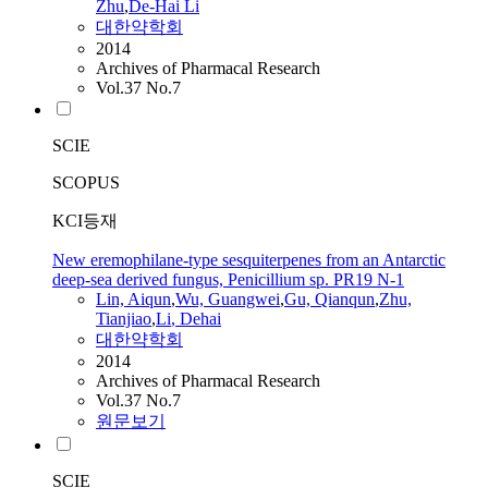
Zhu
,
De-Hai
Li
대한약학회
2014
Archives of Pharmacal Research
Vol.37 No.7
SCIE
SCOPUS
KCI등재
New eremophilane-type sesquiterpenes from an Antarctic
deep-sea derived fungus, Penicillium sp. PR19 N-1
Lin,
Aiqun
,
Wu, Guangwei
,
Gu, Qianqun
,
Zhu,
Tianjiao
,
Li
, Dehai
대한약학회
2014
Archives of Pharmacal Research
Vol.37 No.7
원문보기
SCIE