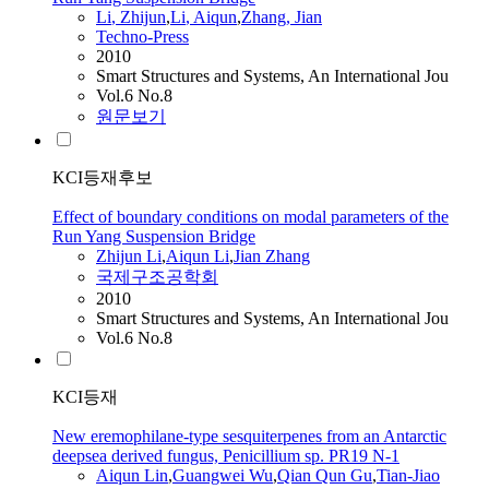
Li
, Zhijun
,
Li
,
Aiqun
,
Zhang, Jian
Techno-Press
2010
Smart Structures and Systems, An International Jou
Vol.6 No.8
원문보기
KCI등재후보
Effect of boundary conditions on modal parameters of the
Run Yang Suspension Bridge
Zhijun
Li
,
Aiqun
Li
,
Jian Zhang
국제구조공학회
2010
Smart Structures and Systems, An International Jou
Vol.6 No.8
KCI등재
New eremophilane-type sesquiterpenes from an Antarctic
deepsea derived fungus, Penicillium sp. PR19 N-1
Aiqun
Lin
,
Guangwei Wu
,
Qian Qun Gu
,
Tian-Jiao