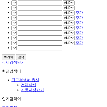
추가
추가
추가
추가
추가
추가
추가
상세검색닫기
최근검색어
최근검색어 옵션
전체삭제
자동저장끄기
인기검색어