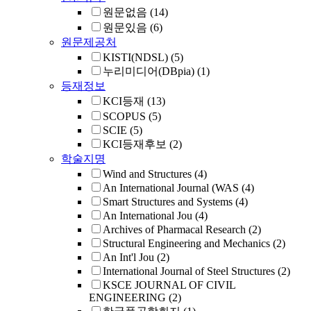
원문없음
(14)
원문있음
(6)
원문제공처
KISTI(NDSL)
(5)
누리미디어(DBpia)
(1)
등재정보
KCI등재
(13)
SCOPUS
(5)
SCIE
(5)
KCI등재후보
(2)
학술지명
Wind and Structures
(4)
An International Journal (WAS
(4)
Smart Structures and Systems
(4)
An International Jou
(4)
Archives of Pharmacal Research
(2)
Structural Engineering and Mechanics
(2)
An Int'l Jou
(2)
International Journal of Steel Structures
(2)
KSCE JOURNAL OF CIVIL
ENGINEERING
(2)