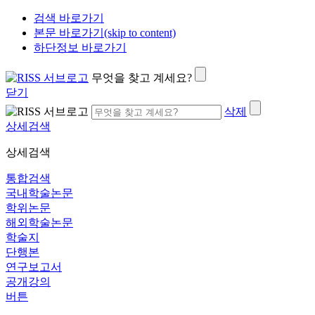
검색 바로가기
본문 바로가기(skip to content)
하단정보 바로가기
무엇을 찾고 계세요?
닫기
삭제
상세검색
상세검색
통합검색
국내학술논문
학위논문
해외학술논문
학술지
단행본
연구보고서
공개강의
버튼