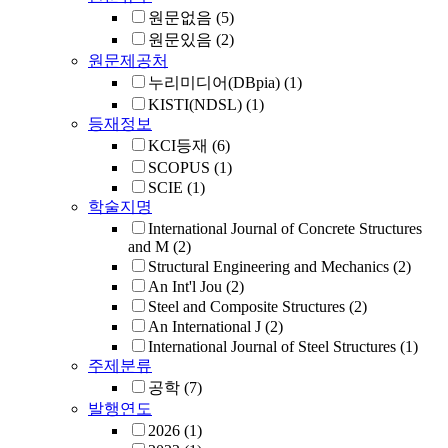
원문없음
(5)
원문있음
(2)
원문제공처
누리미디어(DBpia)
(1)
KISTI(NDSL)
(1)
등재정보
KCI등재
(6)
SCOPUS
(1)
SCIE
(1)
학술지명
International Journal of Concrete Structures
and M
(2)
Structural Engineering and Mechanics
(2)
An Int'l Jou
(2)
Steel and Composite Structures
(2)
An International J
(2)
International Journal of Steel Structures
(1)
주제분류
공학
(7)
발행연도
2026
(1)