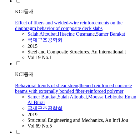
KCI등재
Effect of fibers and welded-wire reinforcements on the
diaphragm behavior of composite deck slabs
Salah
Altoubat
,
Hisseine Ousmane
,
Samer Barakat
국제구조공학회
2015
Steel and Composite Structures, An International J
Vol.19 No.1
KCI등재
Behavioral trends of shear strengthened reinforced concrete
beams with externally bonded fiber-reinforced polymer
Samer Barakat
,
Salah
Altoubat
,
Moussa Leblouba
,
Eman
Al Burai
국제구조공학회
2019
Structural Engineering and Mechanics, An Int'l Jou
Vol.69 No.5