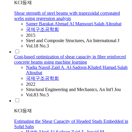
KCI등재
Shear strength of steel beams with trapezoidal corrugated
webs using regression analysis
Samer Barakat
,
Ahmad Al Mansouri
,
Salah
Altoubat
국제구조공학회
2015
Steel and Composite Structures, An International J
Vol.18 No.3
Cost-based optimization of shear capacity in fiber reinforced
concrete beams using machine learning
Nadia Nassif
,
Zaid A. Al-Sadoon
,
Khaled Hamad
,
Salah
Altoubat
국제구조공학회
2022
Structural Engineering and Mechanics, An Int'l Jou
Vol.83 No.5
KCI등재
Estimating the Shear Capacity of Headed Studs Embedded in
Solid Sabs
Habib Ahed
,
Al-Sadoon Zaid A.
,
Junaid M.