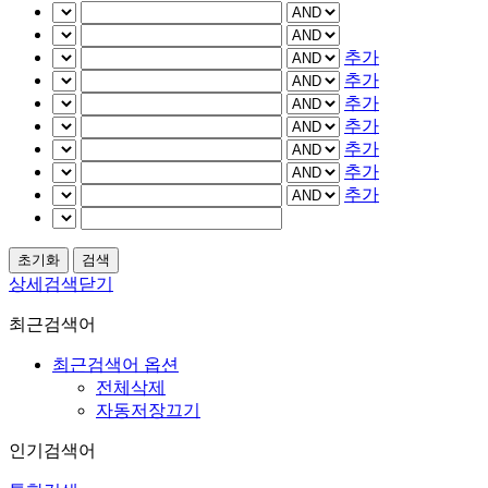
추가
추가
추가
추가
추가
추가
추가
상세검색닫기
최근검색어
최근검색어 옵션
전체삭제
자동저장끄기
인기검색어