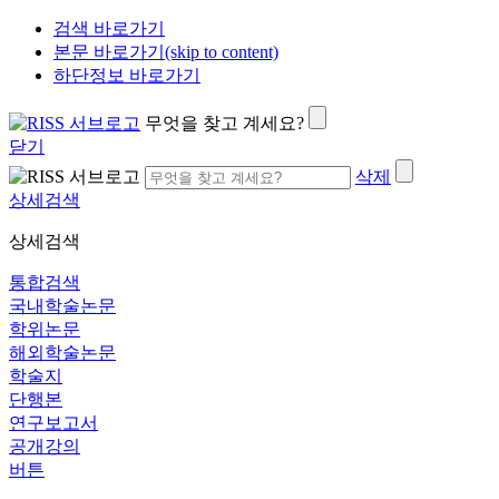
검색 바로가기
본문 바로가기(skip to content)
하단정보 바로가기
무엇을 찾고 계세요?
닫기
삭제
상세검색
상세검색
통합검색
국내학술논문
학위논문
해외학술논문
학술지
단행본
연구보고서
공개강의
버튼